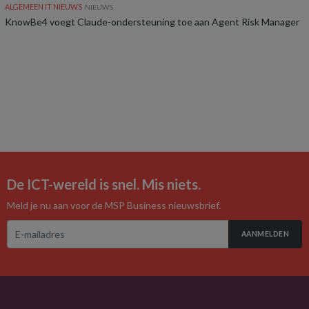
ALGEMEEN IT NIEUWS
NIEUWS
KnowBe4 voegt Claude-ondersteuning toe aan Agent Risk Manager
De ICT-wereld is snel. Mis niets.
Meld je nu aan voor de MSP Business nieuwsbrief.
AANMELDEN