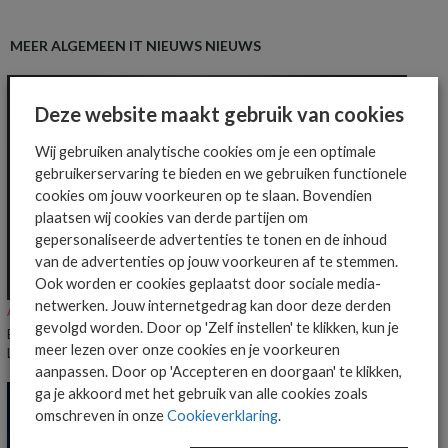
MEER ALGEMEEN IT NIEUWS NIEUWS
Deze website maakt gebruik van cookies
Wij gebruiken analytische cookies om je een optimale
gebruikerservaring te bieden en we gebruiken functionele
cookies om jouw voorkeuren op te slaan. Bovendien
plaatsen wij cookies van derde partijen om
gepersonaliseerde advertenties te tonen en de inhoud
van de advertenties op jouw voorkeuren af te stemmen.
Ook worden er cookies geplaatst door sociale media-
netwerken. Jouw internetgedrag kan door deze derden
ALGEMEEN IT NIEUWS
NIEUWS
gevolgd worden. Door op 'Zelf instellen' te klikken, kun je
Everpure benoemt Craig Robertson tot Head of Partners EMEA en
meer lezen over onze cookies en je voorkeuren
LatAm
aanpassen. Door op 'Accepteren en doorgaan' te klikken,
ga je akkoord met het gebruik van alle cookies zoals
omschreven in onze
Cookieverklaring
.