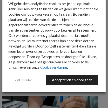
Wij gebruiken analytische cookies om je een optimale
gebruikerservaring te bieden en we gebruiken functionele
cookies om jouw voorkeuren op te slaan. Bovendien
ALGEMEEN IT NIEUWS
NIEUWS
KnowBe4 voegt Claude-ondersteuning toe aan Agent Risk Manager
plaatsen wij cookies van derde partijen om
gepersonaliseerde advertenties te tonen en de inhoud
van de advertenties op jouw voorkeuren af te stemmen.
Ook worden er cookies geplaatst door sociale media-
netwerken. Jouw internetgedrag kan door deze derden
gevolgd worden. Door op 'Zelf instellen' te klikken, kun je
meer lezen over onze cookies en je voorkeuren
aanpassen. Door op 'Accepteren en doorgaan' te klikken,
ga je akkoord met het gebruik van alle cookies zoals
omschreven in onze
Cookieverklaring
.
Accepteren en doorgaan
Zelf instellen
ALGEMEEN IT NIEUWS
NIEUWS
Microsoft deelt voortgang op Windows 11-verbeteringen