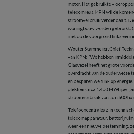
meter. Het gebruikte vloeroppe
telecomreus. KPN wil de komende
stroomverbruik verder daalt. D
woningbouw worden gebruikt. Op 
met op de voorgrond links een n
Wouter Stammeijer, Chief Techno
van KPN: “We hebben inmiddels o
Glasvezel heeft het grote voorde
overdracht van de ouderwetse te
en besparen we flink op energie
plekken circa 1.400 MWh per jaa
stroomverbruik van zo’n 500 hu
Telefooncentrales zijn technisch
telecomapparatuur, batterijruimte
weer een nieuwe bestemming, ze
het netwerk verwerkt door erke