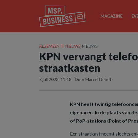
MAGAZINE
EV
ALGEMEEN IT NIEUWS
NIEUWS
KPN vervangt telefo
straatkasten
7 juli 2023, 11:18
Door Marcel Debets
KPN heeft twintig telefoonc
eigenaren. In de plaats van de
of PoP-stations (Point of Pre
Een straatkast neemt slechts en