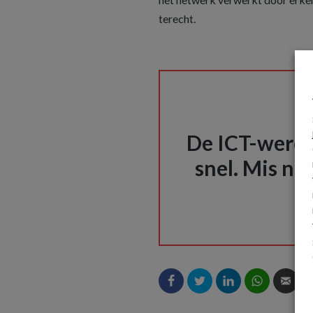
terecht.
De ICT-wereld
snel. Mis nie