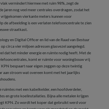
rvlak vermindert hiermee met ruim 98%, zegt de
 jaren nog veel meer centrales overdragen, zodat het
e vrijgekomen vierkante meters kunnen voor
de afbeelding is een verlaten telefooncentrale te zien
ieuwe straatkast.
logy en Digital Officer en lid van de Raad van Bestuur
p circa vier miljoen adressen glasvezel aangelegd.
el dat het minder energie en ruimte nodig heeft. Met de
lefooncentrales, komt er ruimte voor woningbouw vrij
.” KPN bespaart naar eigen zeggen op deze twintig
r aan stroom wat overeen komt met het jaarlijks
ishoudens.
e ruimtes met een kabelkelder, een hoofdverdeler,
s en grote koelinstallaties. Bijna alle metalen krijgen
gt KPN. Zo wordt het koper dat gebruikt werd voor
nde recyclers en komt weer als grondstof op de markt