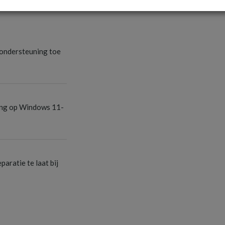
S
ondersteuning toe
S
ang op Windows 11-
S
aratie te laat bij