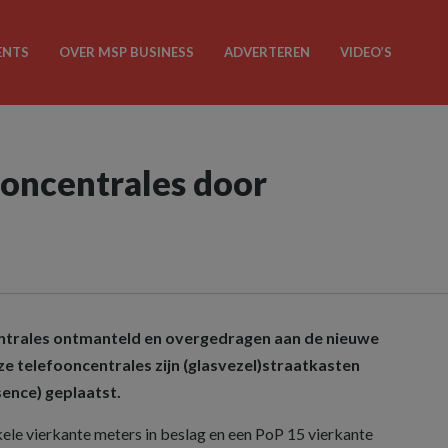
ENTS
OVER MSP BUSINESS
ADVERTEREN
VIDEO’S
oncentrales door
entrales ontmanteld en overgedragen aan de nieuwe
ze telefooncentrales zijn (glasvezel)straatkasten
sence) geplaatst.
kele vierkante meters in beslag en een PoP 15 vierkante