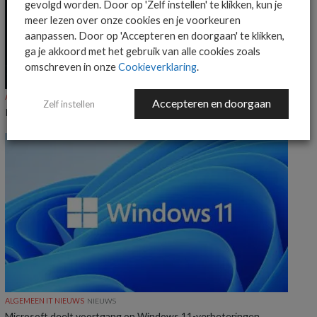
gevolgd worden. Door op 'Zelf instellen' te klikken, kun je
meer lezen over onze cookies en je voorkeuren
aanpassen. Door op 'Accepteren en doorgaan' te klikken,
ga je akkoord met het gebruik van alle cookies zoals
omschreven in onze
Cookieverklaring
.
ALGEMEEN IT NIEUWS
NIEUWS
Accepteren en doorgaan
Zelf instellen
KnowBe4 voegt Claude-ondersteuning toe aan Agent Risk Manager
ALGEMEEN IT NIEUWS
NIEUWS
Microsoft deelt voortgang op Windows 11-verbeteringen