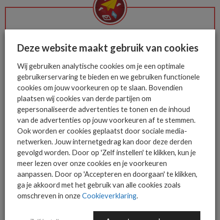
De ICT-wereld is snel. Mis
Deze website maakt gebruik van cookies
niets.
Wij gebruiken analytische cookies om je een optimale
gebruikerservaring te bieden en we gebruiken functionele
Het allerlaatste ICT nieuws in jouw
cookies om jouw voorkeuren op te slaan. Bovendien
mailbox
plaatsen wij cookies van derde partijen om
gepersonaliseerde advertenties te tonen en de inhoud
van de advertenties op jouw voorkeuren af te stemmen.
Ook worden er cookies geplaatst door sociale media-
netwerken. Jouw internetgedrag kan door deze derden
AANMELDEN
gevolgd worden. Door op 'Zelf instellen' te klikken, kun je
meer lezen over onze cookies en je voorkeuren
aanpassen. Door op 'Accepteren en doorgaan' te klikken,
ga je akkoord met het gebruik van alle cookies zoals
omschreven in onze
Cookieverklaring
.