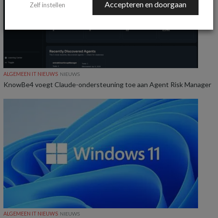
Accepteren en doorgaan
Zelf instellen
ALGEMEEN IT NIEUWS
NIEUWS
KnowBe4 voegt Claude-ondersteuning toe aan Agent Risk Manager
ALGEMEEN IT NIEUWS
NIEUWS