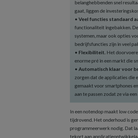
belanghebbenden snel resultaa
gaat, liggen de investeringsko
•
Veel functies standaard a
functionaliteit ingebakken. D
systemen, maar ook opties voo
bedrijfsfuncties zijn in veel 
•
Flexibiliteit.
Het doorvoeren 
enorme pré in een markt die sn
•
Automatisch klaar voor b
zorgen dat de applicaties di
gemaakt voor smartphones en t
aan te passen zodat ze via een
In een notendop maakt low code 
tijdrovend. Het onderhoud is ge
programmeerwerk nodig. Dat laat
tekort aan applicatieontwikkel