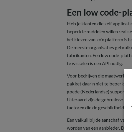
Een low code-pl
Heb je klanten die zelf applicati
beperkte middelen willen realise
het kiezen van zo’n platform is 
De meeste organisaties gebruiken
fabrikanten. Een low code-platfo
te wisselen is een API nodig.
Voor bedrijven die maatwerkappli
pakket daarin niet te beperkt is.
goede (Nederlandse) support bie
Uiteraard zijn de gebruiksvriende
factoren die de geschiktheid van
Een valkuil bij de aanschaf van e
worden van een aanbieder. Dat i