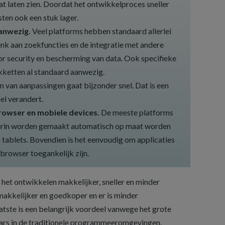
t laten zien. Doordat het ontwikkelproces sneller
sten ook een stuk lager.
anwezig.
Veel platforms hebben standaard allerlei
enk aan zoekfuncties en de integratie met andere
r security en bescherming van data. Ook specifieke
pakketten al standaard aanwezig.
van aanpassingen gaat bijzonder snel. Dat is een
el verandert.
rowser en mobiele devices.
De meeste platforms
e erin worden gemaakt automatisch op maat worden
ablets. Bovendien is het eenvoudig om applicaties
 browser toegankelijk zijn.
het ontwikkelen makkelijker, sneller en minder
makkelijker en goedkoper en er is minder
ste is een belangrijk voordeel vanwege het grote
aars in de traditionele programmeeromgevingen.