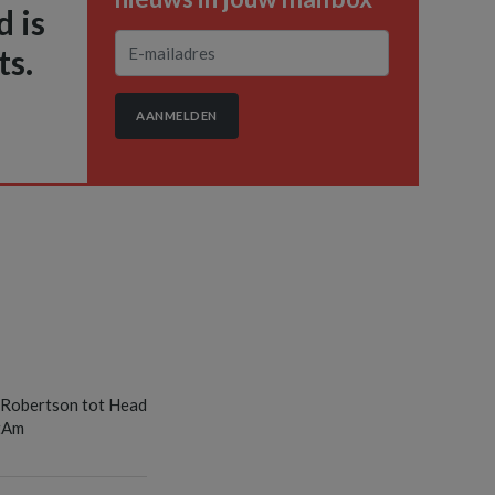
 is
ts.
AANMELDEN
S
 Robertson tot Head
tAm