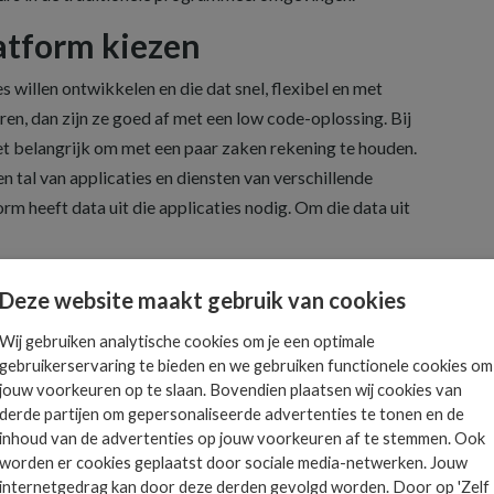
atform kiezen
es willen ontwikkelen en die dat snel, flexibel en met
ren, dan zijn ze goed af met een low code-oplossing. Bij
het belangrijk om met een paar zaken rekening te houden.
 tal van applicaties en diensten van verschillende
rm heeft data uit die applicaties nodig. Om die data uit
caties willen ontwikkelen, is het belangrijk dat het
Deze website maakt gebruik van cookies
 Verder is het handig te kiezen voor een platform dat
dt en een actieve community van gebruikers heeft.
Wij gebruiken analytische cookies om je een optimale
gebruikerservaring te bieden en we gebruiken functionele cookies om
lijkheid en de kosten van licenties en training ook
jouw voorkeuren op te slaan. Bovendien plaatsen wij cookies van
 een oplossing bepalen.
derde partijen om gepersonaliseerde advertenties te tonen en de
inhoud van de advertenties op jouw voorkeuren af te stemmen. Ook
en low code-oplossing is vendor lock-in: té afhankelijk
worden er cookies geplaatst door sociale media-netwerken. Jouw
s onder meer te voorkomen door te zorgen dat de
internetgedrag kan door deze derden gevolgd worden. Door op 'Zelf