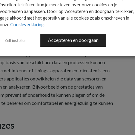
dt op wat op het platform is ontwikkeld en dit goed
instellen' te klikken, kun je meer lezen over onze cookies en je
voorkeuren aanpassen. Door op 'Accepteren en doorgaan' te klikken,
 een black box ontstaat.
ga je akkoord met het gebruik van alle cookies zoals omschreven in
onze
Cookieverklaring
.
s de AI-trend merkbaar. Zo bieden steeds meer
Accepteren en doorgaan
Zelf instellen
 waarmee gebruikers machine learning-modellen kunnen
eerkennis applicaties kunnen maken die patronen
op basis van beschikbare data en processen kunnen
 met Internet of Things-apparaten en -diensten is een
rs applicaties ontwikkelen die data van sensoren en
en analyseren. Bijvoorbeeld om de prestaties van
om preventief onderhoud te kunnen plegen of om de
 te beheren om comfortabel en energiezuinig te kunnen
uzes