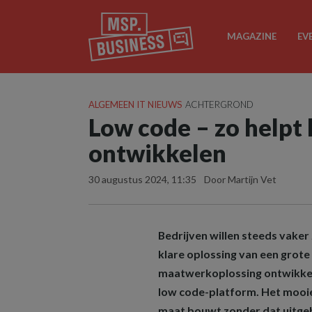
MAGAZINE
EV
ALGEMEEN IT NIEUWS
ACHTERGROND
Low code – zo helpt 
ontwikkelen
30 augustus 2024, 11:35
Door Martijn Vet
Bedrijven willen steeds vaker 
klare oplossing van een grote 
maatwerkoplossing ontwikkelen
low code-platform. Het mooie 
maat bouwt zonder dat uitge