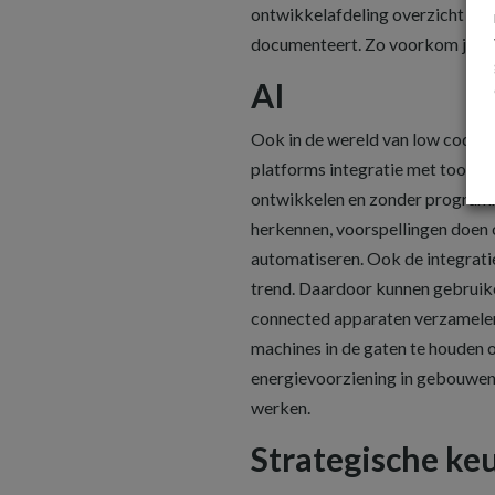
ontwikkelafdeling overzicht hou
documenteert. Zo voorkom je dat
AI
Ook in de wereld van low code i
platforms integratie met tools
ontwikkelen en zonder programm
herkennen, voorspellingen doen 
automatiseren. Ook de integratie
trend. Daardoor kunnen gebruike
connected apparaten verzamelen 
machines in de gaten te houden 
energievoorziening in gebouwen
werken.
Strategische ke