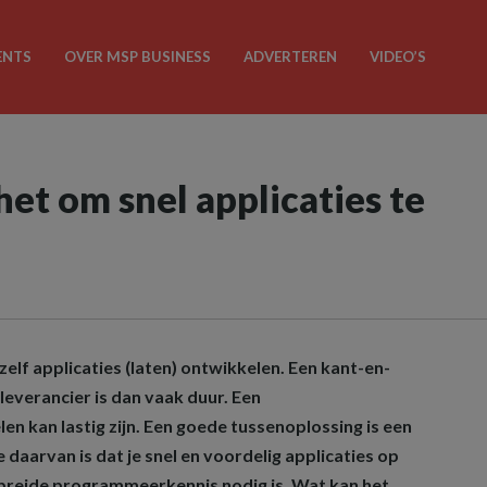
ENTS
OVER MSP BUSINESS
ADVERTEREN
VIDEO’S
het om snel applicaties te
zelf applicaties (laten) ontwikkelen. Een kant-en-
leverancier is dan vaak duur. Een
 kan lastig zijn. Een goede tussenoplossing is een
daarvan is dat je snel en voordelig applicaties op
breide programmeerkennis nodig is. Wat kan het