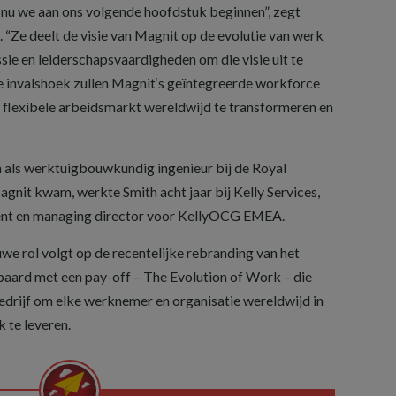
n nu we aan ons volgende hoofdstuk beginnen”, zegt
“Ze deelt de visie van Magnit op de evolutie van werk
ssie en leiderschapsvaardigheden om die visie uit te
ke invalshoek zullen Magnit‘s geïntegreerde workforce
flexibele arbeidsmarkt wereldwijd te transformeren en
 als werktuigbouwkundig ingenieur bij de Royal
agnit kwam, werkte Smith acht jaar bij Kelly Services,
ident en managing director voor KellyOCG EMEA.
we rol volgt op de recentelijke rebranding van het
paard met een pay-off – The Evolution of Work – die
bedrijf om elke werknemer en organisatie wereldwijd in
k te leveren.