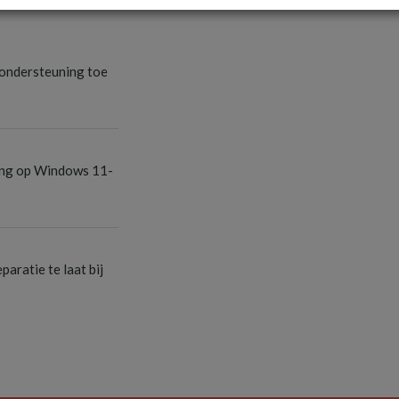
S
ondersteuning toe
S
ang op Windows 11-
S
aratie te laat bij