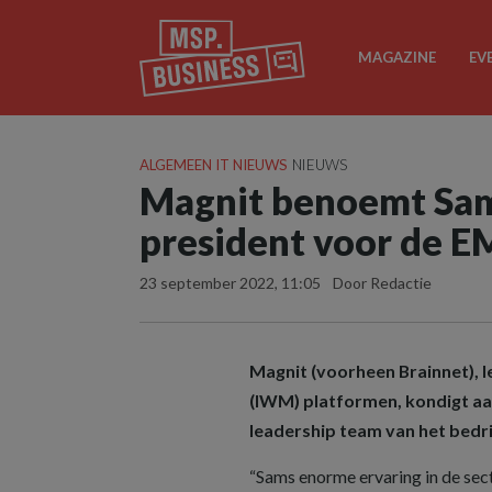
MAGAZINE
EV
ALGEMEEN IT NIEUWS
NIEUWS
Magnit benoemt Sam
president voor de E
23 september 2022, 11:05
Door Redactie
Magnit (voorheen Brainnet),
(IWM) platformen, kondigt aa
leadership team van het bedri
“Sams enorme ervaring in de se