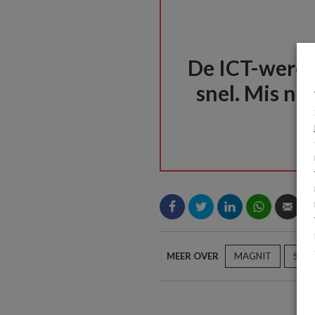
De ICT-wereld
snel. Mis nie
MEER OVER
MAGNIT
SAM