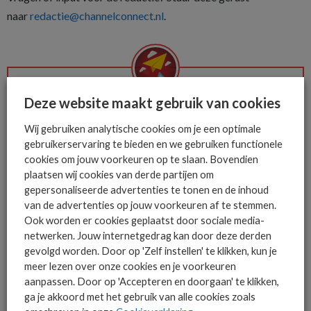
naar
redactie@channelconnect.nl
.
Deze website maakt gebruik van cookies
De ICT-wereld is snel. Mis
niets.
Wij gebruiken analytische cookies om je een optimale
gebruikerservaring te bieden en we gebruiken functionele
cookies om jouw voorkeuren op te slaan. Bovendien
plaatsen wij cookies van derde partijen om
Het allerlaatste ICT nieuws in jouw
gepersonaliseerde advertenties te tonen en de inhoud
mailbox
van de advertenties op jouw voorkeuren af te stemmen.
Ook worden er cookies geplaatst door sociale media-
netwerken. Jouw internetgedrag kan door deze derden
gevolgd worden. Door op 'Zelf instellen' te klikken, kun je
meer lezen over onze cookies en je voorkeuren
AANMELDEN
aanpassen. Door op 'Accepteren en doorgaan' te klikken,
ga je akkoord met het gebruik van alle cookies zoals