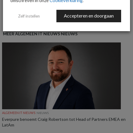
omschreven in onze
Cookieverklaring
.
Accepteren en doorgaan
Zelf instellen
MEER ALGEMEEN IT NIEUWS NIEUWS
ALGEMEEN IT NIEUWS
NIEUWS
Everpure benoemt Craig Robertson tot Head of Partners EMEA en
LatAm