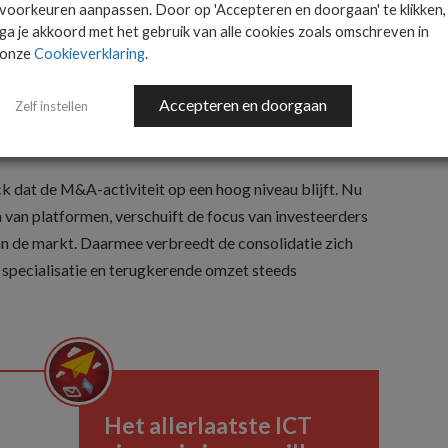
voorkeuren aanpassen. Door op 'Accepteren en doorgaan' te klikken,
en
ga je akkoord met het gebruik van alle cookies zoals omschreven in
onze
Cookieverklaring
.
n de NIS2-richtlijn voor strengere beveiligingsnormen
De organisatorische en financiële lasten die hiermee
Accepteren en doorgaan
Zelf instellen
ar terecht bij kleinere ondernemingen. In de praktijk
, aansluiting bij een platform of verkoop.
dat de M&A-activiteit op een hoog niveau blijft. Nu
n van platformen, verschuift de focus van investeerders
n de markt. Daarmee verbreedt de consolidatie zich
, specialisatie en terugkerende omzet steeds
Het allerlaatste ICT