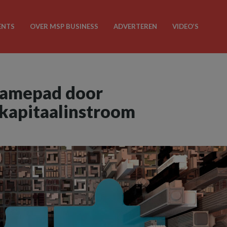
ENTS
OVER MSP BUSINESS
ADVERTEREN
VIDEO’S
namepad door
 kapitaalinstroom