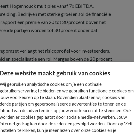
leert Hogenhouck multiples vanaf 7x EBITDA.
reiding. Bedrijven met sterke groei en solide financiële
t rapport een premie van 20 tot 30 procent boven het
rende partijen worden tot 30 procent onder dat
g omzet verlaagt het risicoprofiel voor investeerders.
d en specialisatie een rol. Marges boven de 20 procent
erformers boven de 25 procent uitkomen. Focus op
Deze website maakt gebruik van cookies
oudmigratie leidt vaak tot hogere waarderingen. In een
ormt ook de kwaliteit en certificering van het team een
Wij gebruiken analytische cookies om je een optimale
gebruikerservaring te bieden en we gebruiken functionele cookies om
jouw voorkeuren op te slaan. Bovendien plaatsen wij cookies van
snellen de consolidatie. Zo verhoogt Microsoft per 1
derde partijen om gepersonaliseerde advertenties te tonen en de
inhoud van de advertenties op jouw voorkeuren af te stemmen. Ook
or partnerstatus van 300.000 naar 1 miljoen dollar.
worden er cookies geplaatst door sociale media-netwerken. Jouw
e spelers om hun omzetbasis te verbreden of aansluiting
internetgedrag kan door deze derden gevolgd worden. Door op 'Zelf
instellen' te klikken, kun je meer lezen over onze cookies en je