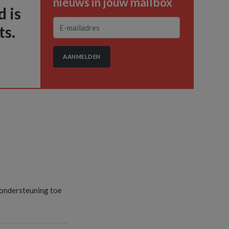
nieuws in jouw mailbox
 is
ts.
AANMELDEN
S
ondersteuning toe