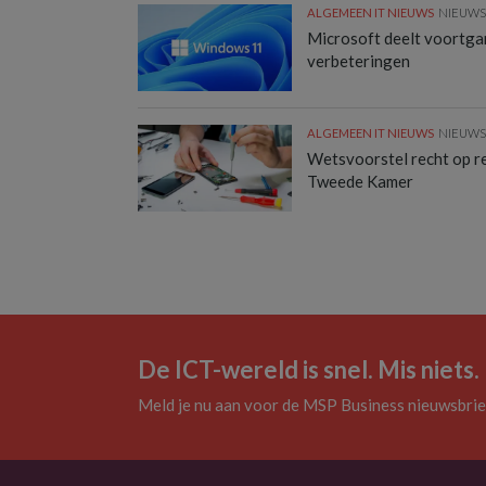
ALGEMEEN IT NIEUWS
NIEUW
Microsoft deelt voortg
verbeteringen
ALGEMEEN IT NIEUWS
NIEUW
Wetsvoorstel recht op rep
Tweede Kamer
De ICT-wereld is snel. Mis niets.
Meld je nu aan voor de MSP Business nieuwsbrie