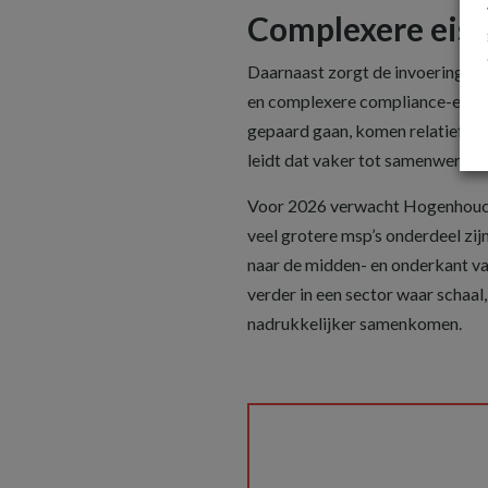
Complexere eis
Daarnaast zorgt de invoering va
en complexere compliance-eisen. 
gepaard gaan, komen relatief zwa
leidt dat vaker tot samenwerking
Voor 2026 verwacht Hogenhouck 
veel grotere msp’s onderdeel zij
naar de midden- en onderkant va
verder in een sector waar schaal
nadrukkelijker samenkomen.