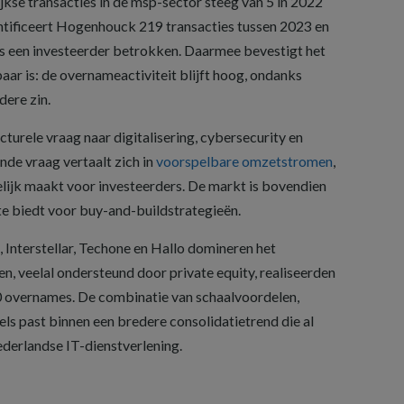
kse transacties in de msp-sector steeg van 5 in 2022
dentificeert Hogenhouck 219 transacties tussen 2023 en
s een investeerder betrokken. Daarmee bevestigt het
baar is: de overnameactiviteit blijft hoog, ondanks
ere zin.
cturele vraag naar digitalisering, cybersecurity en
nde vraag vertaalt zich in
voorspelbare omzetstromen
,
ijk maakt voor investeerders. De markt is bovendien
e biedt voor buy-and-buildstrategieën.
 Interstellar, Techone en Hallo domineren het
, veelal ondersteund door private equity, realiseerden
0 overnames. De combinatie van schaalvoordelen,
els past binnen een bredere consolidatietrend die al
Nederlandse IT-dienstverlening.