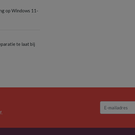
S
ang op Windows 11-
S
aratie te laat bij
f.