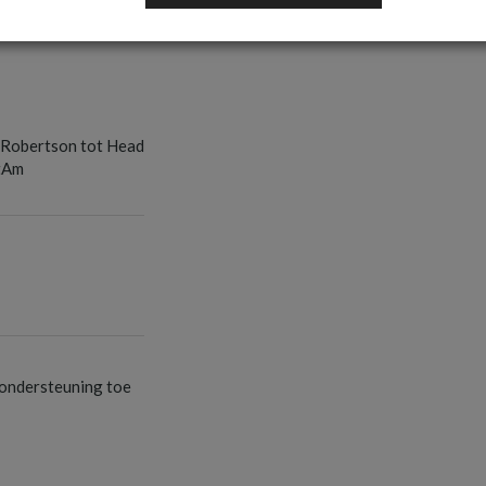
S
 Robertson tot Head
tAm
S
S
ondersteuning toe