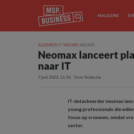
MAGAZINE
EV
ALGEMEEN IT NIEUWS
NIEUWS
Neomax lanceert pl
naar IT
7 juni 2023, 11:36
Door Redactie
IT-detacheerder neomax lance
young professionals die wille
focus op vrouwen, omdat vro
sector.