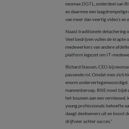
neomax DGTL, onderdeel van RIS
en daarmee een laagdrempelige m
van meer dan veertig video’s en 
Naast traditionele detachering
Veel bedrijven vullen de krapte 
medewerkers van andere afdeling
platform ingezet om IT-medewerk
Richard Stassen, CEO bij neomax: 
passende rol. Omdat men zich hie
enorm ondervertegenwoordigd. I
mannenberoep. RISE moet bijdrag
het bouwen aan een vernieuwd, 
young professionals behoefte aa
daagt deelnemers uit en boost d
drijfveer achter succes.”