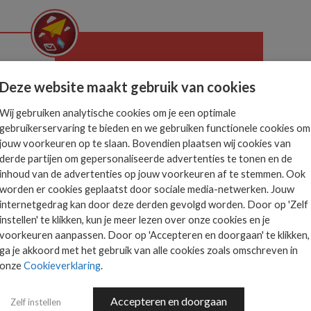
Het allerlaatste ICT
Deze website maakt gebruik van cookies
nieuws in jouw mailbox
 is
Wij gebruiken analytische cookies om je een optimale
ts.
gebruikerservaring te bieden en we gebruiken functionele cookies om
jouw voorkeuren op te slaan. Bovendien plaatsen wij cookies van
derde partijen om gepersonaliseerde advertenties te tonen en de
AANMELDEN
inhoud van de advertenties op jouw voorkeuren af te stemmen. Ook
worden er cookies geplaatst door sociale media-netwerken. Jouw
internetgedrag kan door deze derden gevolgd worden. Door op 'Zelf
instellen' te klikken, kun je meer lezen over onze cookies en je
voorkeuren aanpassen. Door op 'Accepteren en doorgaan' te klikken,
ga je akkoord met het gebruik van alle cookies zoals omschreven in
onze
Cookieverklaring
.
Accepteren en doorgaan
Zelf instellen