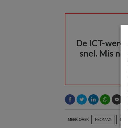
De ICT-wereld
snel. Mis nie
MEER OVER
NEOMAX
RISE