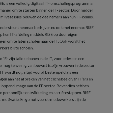
E, is een volledig digitaal IT- omscholingsprogramma
anier om te starten binnen de IT-sector. Door middel
elf livesessies bouwen de deelnemers aan hun IT-kennis.
 ondersteunt neomax bedrijven nu ook met neomax RISE.
op hun IT-afdeling middels RISE op door eigen
en om te laten scholen naar de IT. Ook wordt het
ers bij te scholen.
“Er zijn talloze banen in de IT, voor iedereen een
r nog te weinig van bewust is, zijn vrouwen in de sector
T wordt nog altijd vooral bestempeld als een
en aan het afbreken van het clichébeeld van IT’ers en
kloppend imago van de IT-sector. Bovendien hebben
n persoonlijke ontwikkeling en carrièrestappen. RISE
e motivatie. En gemotiveerde medewerkers zijn de