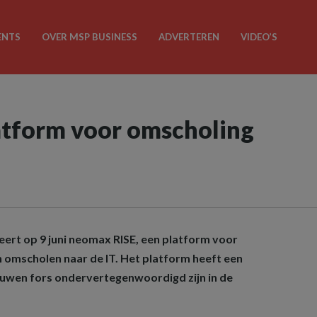
ENTS
OVER MSP BUSINESS
ADVERTEREN
VIDEO’S
atform voor omscholing
ert op 9 juni neomax RISE, een platform voor
n omscholen naar de IT. Het platform heeft een
uwen fors ondervertegenwoordigd zijn in de