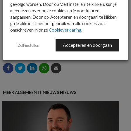
Het allerlaatste ICT nieuws in jouw
gevolgd worden. Door op 'Zelf instellen' te klikken, kun je
mailbox
meer lezen over onze cookies en je voorkeuren
aanpassen. Door op 'Accepteren en doorgaan' te klikken,
ga je akkoord met het gebruik van alle cookies zoals
omschreven in onze
Cookieverklaring
.
AANMELDEN
Accepteren en doorgaan
Zelf instellen
MEER ALGEMEEN IT NIEUWS NIEUWS