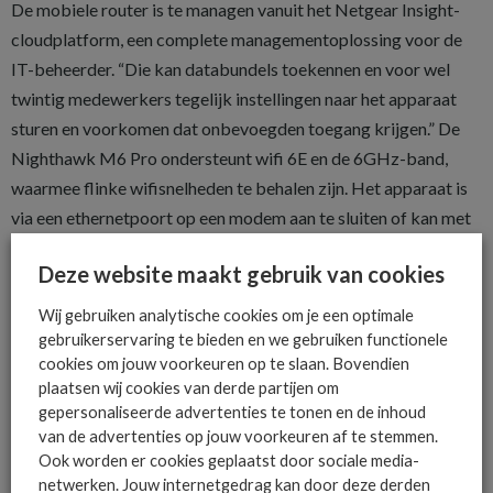
De mobiele router is te managen vanuit het Netgear Insight-
cloudplatform, een complete management­oplossing voor de
IT-beheerder. “Die kan databundels toekennen en voor wel
twintig medewerkers tegelijk instellingen naar het apparaat
sturen en voorkomen dat onbevoegden toegang krijgen.” De
Nighthawk M6 Pro ondersteunt wifi 6E en de 6GHz-band,
waarmee flinke wifisnelheden te behalen zijn. Het apparaat is
via een ethernetpoort op een modem aan te sluiten of kan met
een simkaart verbinding maken met een 5G-netwerk.
Deze website maakt gebruik van cookies
Wij gebruiken analytische cookies om je een optimale
gebruikerservaring te bieden en we gebruiken functionele
cookies om jouw voorkeuren op te slaan. Bovendien
De ICT-wereld is snel. Mis
plaatsen wij cookies van derde partijen om
gepersonaliseerde advertenties te tonen en de inhoud
niets.
van de advertenties op jouw voorkeuren af te stemmen.
Ook worden er cookies geplaatst door sociale media-
netwerken. Jouw internetgedrag kan door deze derden