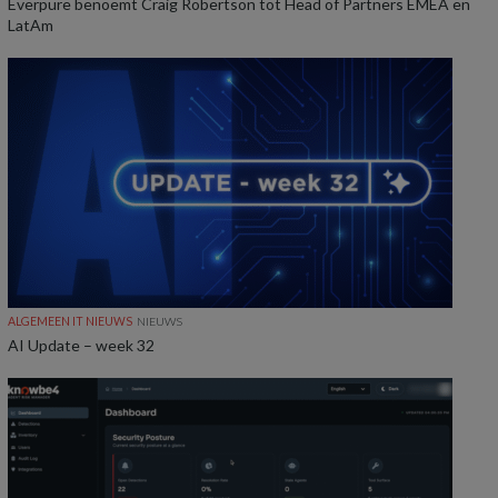
Everpure benoemt Craig Robertson tot Head of Partners EMEA en
LatAm
ALGEMEEN IT NIEUWS
NIEUWS
AI Update – week 32