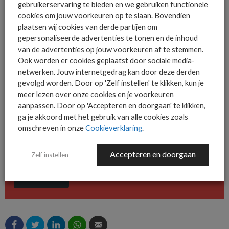
gebruikerservaring te bieden en we gebruiken functionele
cookies om jouw voorkeuren op te slaan. Bovendien
plaatsen wij cookies van derde partijen om
gepersonaliseerde advertenties te tonen en de inhoud
van de advertenties op jouw voorkeuren af te stemmen.
De ICT-wereld is snel. Mis
Ook worden er cookies geplaatst door sociale media-
niets.
netwerken. Jouw internetgedrag kan door deze derden
gevolgd worden. Door op 'Zelf instellen' te klikken, kun je
meer lezen over onze cookies en je voorkeuren
aanpassen. Door op 'Accepteren en doorgaan' te klikken,
Het allerlaatste ICT nieuws in jouw
ga je akkoord met het gebruik van alle cookies zoals
mailbox
omschreven in onze
Cookieverklaring
.
Accepteren en doorgaan
Zelf instellen
AANMELDEN