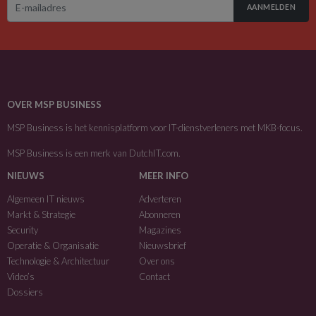
AANMELDEN
OVER MSP BUSINESS
MSP Business is het kennisplatform voor IT-dienstverleners met MKB-focus.
MSP Business is een merk van
DutchIT.com
.
NIEUWS
MEER INFO
Algemeen IT nieuws
Adverteren
Markt & Strategie
Abonneren
Security
Magazines
Operatie & Organisatie
Nieuwsbrief
Technologie & Architectuur
Over ons
Video’s
Contact
Dossiers