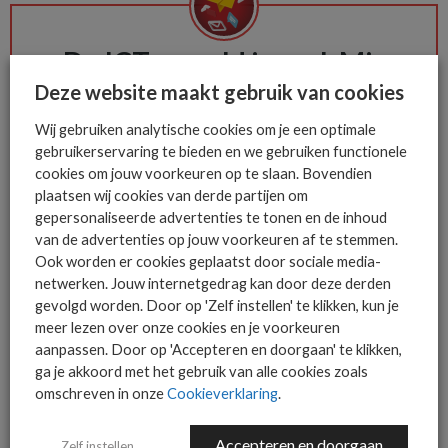
De ICT-wereld is snel. Mis
niets.
Deze website maakt gebruik van cookies
Wij gebruiken analytische cookies om je een optimale
gebruikerservaring te bieden en we gebruiken functionele
Het allerlaatste ICT nieuws in jouw
cookies om jouw voorkeuren op te slaan. Bovendien
mailbox
plaatsen wij cookies van derde partijen om
gepersonaliseerde advertenties te tonen en de inhoud
van de advertenties op jouw voorkeuren af te stemmen.
Ook worden er cookies geplaatst door sociale media-
netwerken. Jouw internetgedrag kan door deze derden
AANMELDEN
gevolgd worden. Door op 'Zelf instellen' te klikken, kun je
meer lezen over onze cookies en je voorkeuren
aanpassen. Door op 'Accepteren en doorgaan' te klikken,
ga je akkoord met het gebruik van alle cookies zoals
omschreven in onze
Cookieverklaring
.
Accepteren en doorgaan
Zelf instellen