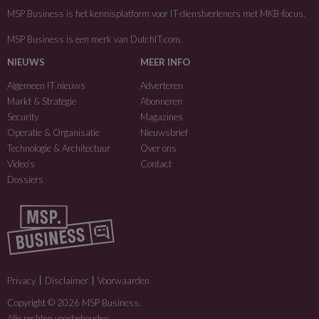
MSP Business is het kennisplatform voor IT-dienstverleners met MKB-focus.
MSP Business is een merk van
DutchIT.com
.
NIEUWS
MEER INFO
Algemeen IT nieuws
Adverteren
Markt & Strategie
Abonneren
Security
Magazines
Operatie & Organisatie
Nieuwsbrief
Technologie & Architectuur
Over ons
Video’s
Contact
Dossiers
Privacy
Disclaimer
Voorwaarden
Copyright © 2026 MSP Business.
Alle rechten voorbehouden.