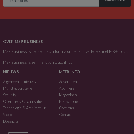
AANMELDEN
OVER MSP BUSINESS
MSP Business is het kennisplatform voor IT-dienstverleners met MKB-focus.
MSP Business is een merk van
DutchIT.com
.
NIEUWS
MEER INFO
Algemeen IT nieuws
Adverteren
Markt & Strategie
Abonneren
Security
Magazines
Operatie & Organisatie
Nieuwsbrief
Technologie & Architectuur
Over ons
Video’s
Contact
Dossiers