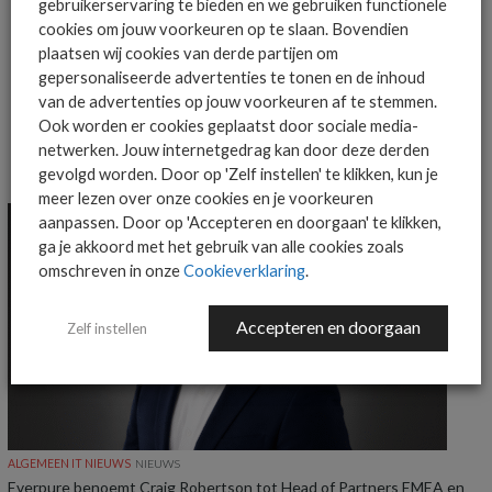
gebruikerservaring te bieden en we gebruiken functionele
cookies om jouw voorkeuren op te slaan. Bovendien
plaatsen wij cookies van derde partijen om
MEER OVER
DUURZAAMHEID
NTT DATA
gepersonaliseerde advertenties te tonen en de inhoud
van de advertenties op jouw voorkeuren af te stemmen.
Ook worden er cookies geplaatst door sociale media-
netwerken. Jouw internetgedrag kan door deze derden
MEER ALGEMEEN IT NIEUWS NIEUWS
gevolgd worden. Door op 'Zelf instellen' te klikken, kun je
meer lezen over onze cookies en je voorkeuren
aanpassen. Door op 'Accepteren en doorgaan' te klikken,
ga je akkoord met het gebruik van alle cookies zoals
omschreven in onze
Cookieverklaring
.
Accepteren en doorgaan
Zelf instellen
ALGEMEEN IT NIEUWS
NIEUWS
Everpure benoemt Craig Robertson tot Head of Partners EMEA en