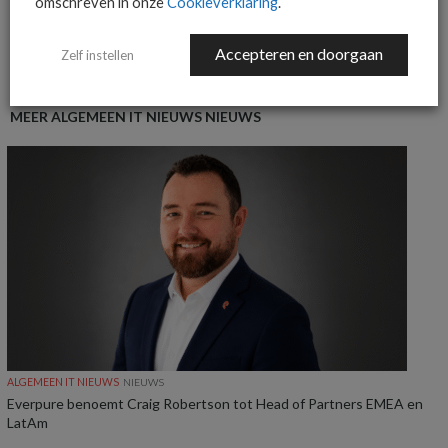
omschreven in onze
Cookieverklaring
.
Accepteren en doorgaan
Zelf instellen
MEER ALGEMEEN IT NIEUWS NIEUWS
ALGEMEEN IT NIEUWS
NIEUWS
Everpure benoemt Craig Robertson tot Head of Partners EMEA en
LatAm