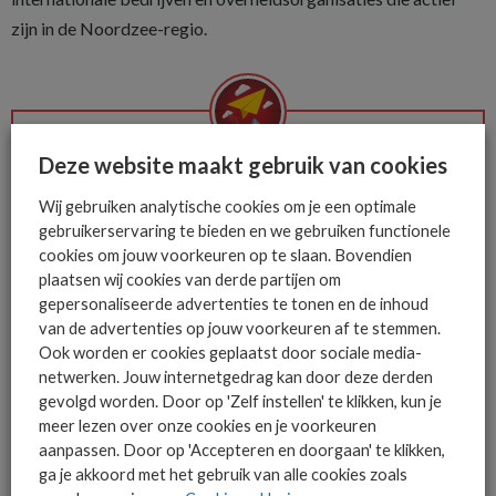
zijn in de Noordzee-regio.
Deze website maakt gebruik van cookies
De ICT-wereld is snel. Mis
niets.
Wij gebruiken analytische cookies om je een optimale
gebruikerservaring te bieden en we gebruiken functionele
cookies om jouw voorkeuren op te slaan. Bovendien
plaatsen wij cookies van derde partijen om
Het allerlaatste ICT nieuws in jouw
gepersonaliseerde advertenties te tonen en de inhoud
mailbox
van de advertenties op jouw voorkeuren af te stemmen.
Ook worden er cookies geplaatst door sociale media-
netwerken. Jouw internetgedrag kan door deze derden
gevolgd worden. Door op 'Zelf instellen' te klikken, kun je
meer lezen over onze cookies en je voorkeuren
AANMELDEN
aanpassen. Door op 'Accepteren en doorgaan' te klikken,
ga je akkoord met het gebruik van alle cookies zoals