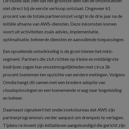
De studie laat zien dat het grootste deel van de omzetkansen
niet direct bij de eerste verkoop ontstaat. Ongeveer 61
procent van de totale partneromzet volgt in de drie jaar na de
initiële afname van AWS-diensten. Deze inkomsten komen
voort uit activiteiten zoals advies, implementatie,
optimalisatie, beheerde diensten en aanvullende toepassingen.
Een opvallende ontwikkeling is de groei binnen het mkb-
segment. Partners die zich richten op kleine en middelgrote
bedrijven zagen hun omzetmogelijkheden met circa 36
procent toenemen ten opzichte van eerdere metingen. Volgens
Omdia hangt dit samen met een bredere adoptie van
cloudoplossingen en een toenemende vraag naar begeleiding
en beheer.
Daarnaast signaleert het onderzoeksbureau dat AWS zijn
partnerprogramma’s verder aanpast om drempels te verlagen.
Tijdens re:Invent zijn initiatieven aangekondigd die gericht zijn