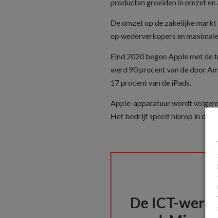
producten groeiden in omzet en aa
De omzet op de zakelijke markt 
op wederverkopers en maximale 
Eind 2020 begon Apple met de tra
werd 90 procent van de door Am
17 procent van de iPads.
Apple-apparatuur wordt volgens
Het bedrijf speelt hierop in door
De ICT-wereld