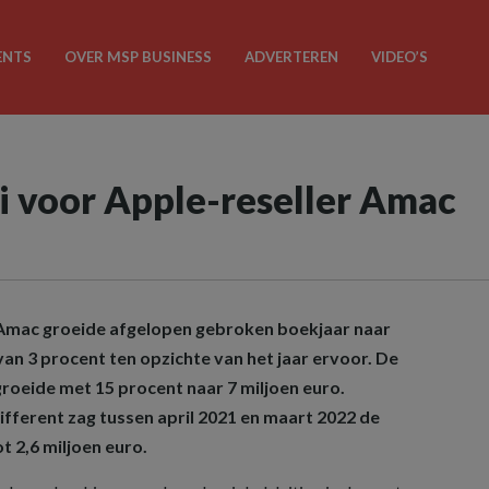
ENTS
OVER MSP BUSINESS
ADVERTEREN
VIDEO’S
 voor Apple-reseller Amac
 Amac groeide afgelopen gebroken boekjaar naar
 van 3 procent ten opzichte van het jaar ervoor. De
roeide met 15 procent naar 7 miljoen euro.
ferent zag tussen april 2021 en maart 2022 de
t 2,6 miljoen euro.