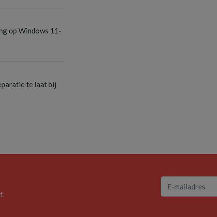
S
ang op Windows 11-
S
aratie te laat bij
f.