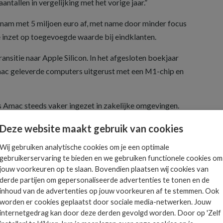
ntallen in vergelijking met het vorige jaar.”
nam met 5 miljoen euro af, met name door minder focus
inzet op toegevoegde waarde bij eindklanten.
nsitie naar Apple Silicon. In het afgesloten boekjaar
ac geleverde computers uitgerust met een M1-chip en
 Amac steeds vaker ingezet in zakelijke omgevingen.
 haar zakelijke divisie Amac Pro fors uit te breiden.
Deze website maakt gebruik van cookies
Wij gebruiken analytische cookies om je een optimale
gebruikerservaring te bieden en we gebruiken functionele cookies om
jouw voorkeuren op te slaan. Bovendien plaatsen wij cookies van
derde partijen om gepersonaliseerde advertenties te tonen en de
Het allerlaatste ICT
inhoud van de advertenties op jouw voorkeuren af te stemmen. Ook
nieuws in jouw mailbox
worden er cookies geplaatst door sociale media-netwerken. Jouw
 is
internetgedrag kan door deze derden gevolgd worden. Door op 'Zelf