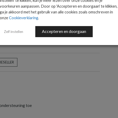
ts.
instellen' te klikken, kun je meer lezen over onze cookies en je
voorkeuren aanpassen. Door op 'Accepteren en doorgaan' te klikken,
ga je akkoord met het gebruik van alle cookies zoals omschreven in
AANMELDEN
onze
Cookieverklaring
.
Accepteren en doorgaan
Zelf instellen
RESELLER
S
ondersteuning toe