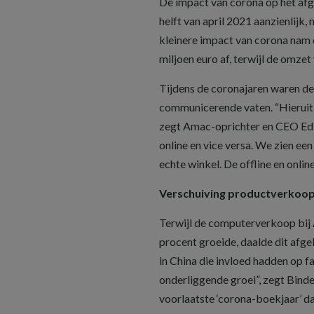
De impact van corona op het afg
helft van april 2021 aanzienlijk,
kleinere impact van corona na
miljoen euro af, terwijl de omzet
Tijdens de coronajaren waren d
communicerende vaten. “Hieruit 
zegt Amac-oprichter en CEO Ed Bi
online en vice versa. We zien ee
echte winkel. De offline en online
Verschuiving productverkoo
Terwijl de computerverkoop bij
procent groeide, daalde dit af
in China die invloed hadden op f
onderliggende groei”, zegt Binde
voorlaatste ‘corona-boekjaar’ da