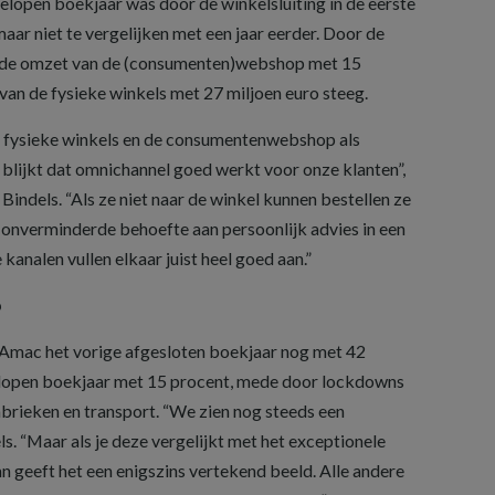
elopen boekjaar was door de winkelsluiting in de eerste
 maar niet te vergelijken met een jaar eerder. Door de
m de omzet van de (consumenten)webshop met 15
 van de fysieke winkels met 27 miljoen euro steeg.
e fysieke winkels en de consumentenwebshop als
blijkt dat omnichannel goed werkt voor onze klanten”,
ndels. “Als ze niet naar de winkel kunnen bestellen ze
n onverminderde behoefte aan persoonlijk advies in een
 kanalen vullen elkaar juist heel goed aan.”
p
 Amac het vorige afgesloten boekjaar nog met 42
gelopen boekjaar met 15 procent, mede door lockdowns
abrieken en transport. “We zien nog steeds een
ls. “Maar als je deze vergelijkt met het exceptionele
n geeft het een enigszins vertekend beeld. Alle andere