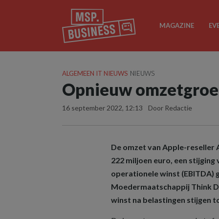
MAGAZINE
EV
ALGEMEEN IT NIEUWS
NIEUWS
Opnieuw omzetgroei
16 september 2022, 12:13
Door Redactie
De omzet van Apple-reseller
222 miljoen euro, een stijging
operationele winst (EBITDA) g
Moedermaatschappij Think Dif
winst na belastingen stijgen to