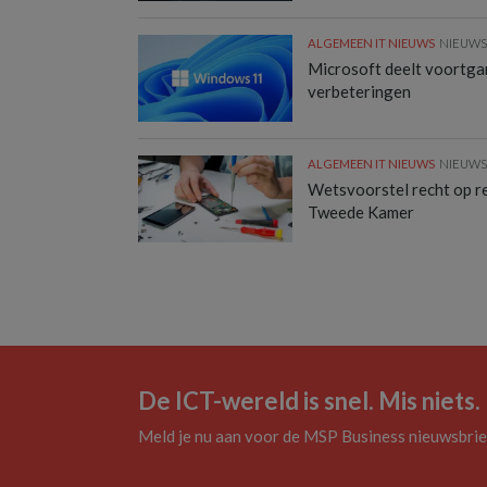
ALGEMEEN IT NIEUWS
NIEUW
Microsoft deelt voortg
verbeteringen
ALGEMEEN IT NIEUWS
NIEUW
Wetsvoorstel recht op rep
Tweede Kamer
De ICT-wereld is snel. Mis niets.
Meld je nu aan voor de MSP Business nieuwsbrie