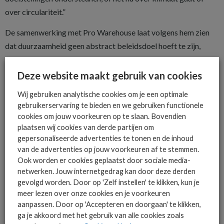
over circulariteit.”
De samenwerking met Pro Warehouse laat volgens hem zien
dat duurzaamheid geen abstract beleidsdoel hoeft te zijn,
maar concreet kan worden ingevuld. De cijfers over levering en
CO2-compensatie illustreren dat.
Deze website maakt gebruik van cookies
Een driedubbele winst
Wij gebruiken analytische cookies om je een optimale
gebruikerservaring te bieden en we gebruiken functionele
Rodenhuis ziet de circulaire strategie als een driedubbele
cookies om jouw voorkeuren op te slaan. Bovendien
winst: minder CO2-uitstoot, meer autonomie en een veiliger
plaatsen wij cookies van derde partijen om
gepersonaliseerde advertenties te tonen en de inhoud
IT-landschap. Bovendien blijkt de aanpak kostenefficiënt.
van de advertenties op jouw voorkeuren af te stemmen.
Door apparaten korter in eerste gebruik in te zetten en
Ook worden er cookies geplaatst door sociale media-
vervolgens te hergebruiken of recyclen, ontstaat een financieel
netwerken. Jouw internetgedrag kan door deze derden
aantrekkelijk model dat tegelijkertijd de milieu-impact
gevolgd worden. Door op 'Zelf instellen' te klikken, kun je
meer lezen over onze cookies en je voorkeuren
beperkt.
aanpassen. Door op 'Accepteren en doorgaan' te klikken,
De verwachting is dat dit model de komende jaren verder aan
ga je akkoord met het gebruik van alle cookies zoals