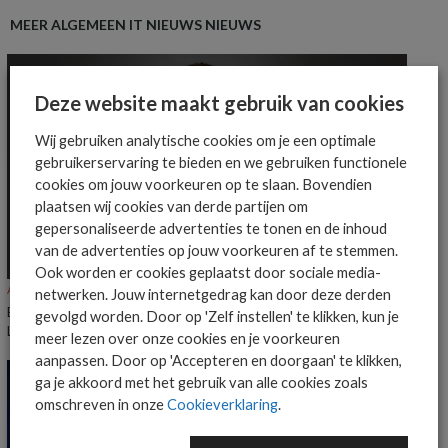
MEER ALGEMEEN IT NIEUWS NIEUWS
Deze website maakt gebruik van cookies
Wij gebruiken analytische cookies om je een optimale
gebruikerservaring te bieden en we gebruiken functionele
cookies om jouw voorkeuren op te slaan. Bovendien
plaatsen wij cookies van derde partijen om
gepersonaliseerde advertenties te tonen en de inhoud
van de advertenties op jouw voorkeuren af te stemmen.
Ook worden er cookies geplaatst door sociale media-
ALGEMEEN IT NIEUWS
NIEUWS
netwerken. Jouw internetgedrag kan door deze derden
Everpure benoemt Craig Robertson tot Head of Partners EMEA en
gevolgd worden. Door op 'Zelf instellen' te klikken, kun je
LatAm
meer lezen over onze cookies en je voorkeuren
aanpassen. Door op 'Accepteren en doorgaan' te klikken,
ga je akkoord met het gebruik van alle cookies zoals
omschreven in onze
Cookieverklaring
.