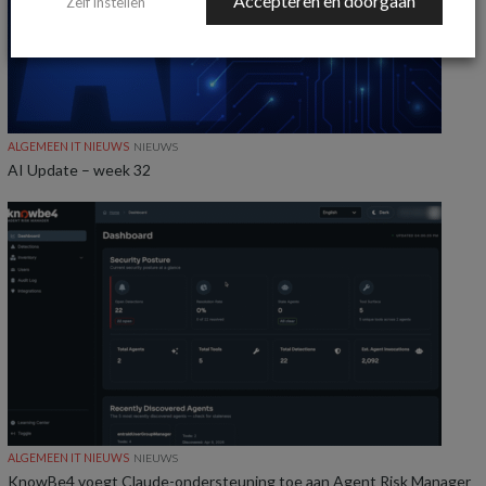
Accepteren en doorgaan
Zelf instellen
ALGEMEEN IT NIEUWS
NIEUWS
AI Update – week 32
ALGEMEEN IT NIEUWS
NIEUWS
KnowBe4 voegt Claude-ondersteuning toe aan Agent Risk Manager