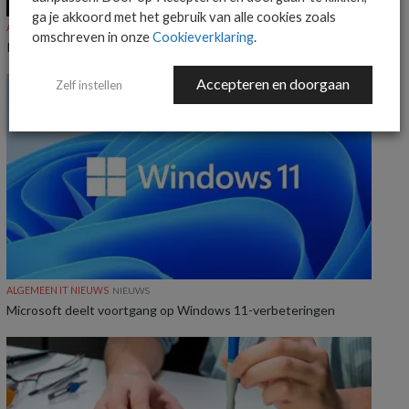
ga je akkoord met het gebruik van alle cookies zoals
ALGEMEEN IT NIEUWS
NIEUWS
omschreven in onze
Cookieverklaring
.
KnowBe4 voegt Claude-ondersteuning toe aan Agent Risk Manager
Accepteren en doorgaan
Zelf instellen
ALGEMEEN IT NIEUWS
NIEUWS
Microsoft deelt voortgang op Windows 11-verbeteringen