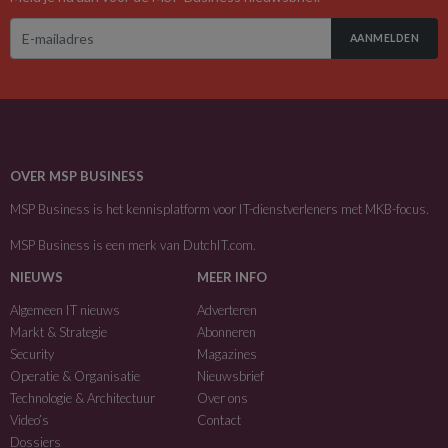
AANMELDEN
OVER MSP BUSINESS
MSP Business is het kennisplatform voor IT-dienstverleners met MKB-focus.
MSP Business is een merk van
DutchIT.com
.
NIEUWS
MEER INFO
Algemeen IT nieuws
Adverteren
Markt & Strategie
Abonneren
Security
Magazines
Operatie & Organisatie
Nieuwsbrief
Technologie & Architectuur
Over ons
Video’s
Contact
Dossiers