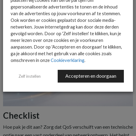
plaatsen wij cookies van derde partijen om
meetgegevens ontstaat een onderbouwd gesprek over
gepersonaliseerde advertenties te tonen en de inhoud
prestaties, knelpunten en verbeteringen.
van de advertenties op jouw voorkeuren af te stemmen.
Ook worden er cookies geplaatst door sociale media-
netwerken. Jouw internetgedrag kan door deze derden
gevolgd worden. Door op 'Zelf instellen' te klikken, kun je
meer lezen over onze cookies en je voorkeuren
aanpassen. Door op 'Accepteren en doorgaan' te klikken,
ga je akkoord met het gebruik van alle cookies zoals
omschreven in onze
Cookieverklaring
.
Accepteren en doorgaan
Zelf instellen
Checklist
Hoe pak je dit aan? Zorg dat QoS verschuift van een technische
optie naar een vast onderdeel van netwerkontwerp. Het helpt