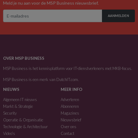
Meld je nu aan voor de MSP Business nieuwsbrief.
AANMELDEN
OVER MSP BUSINESS
MSP Business is het kennisplatform voor IT-dienstverleners met MKB-focus.
MSP Business is een merk van
DutchIT.com
.
NIEUWS
MEER INFO
Algemeen IT nieuws
Adverteren
Markt & Strategie
Abonneren
Security
Magazines
Operatie & Organisatie
Nieuwsbrief
Technologie & Architectuur
Over ons
Video’s
Contact