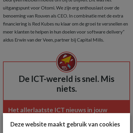
uitgangspunt voor Otomi. We zijn erg enthousiast over de
benoeming van Rouven als CEO. In combinatie met de extra
financiering is Red Kubes nu klaar om de groei te versnellen en
meer klanten te helpen in hun doelen voor software delivery”
aldus Erwin van der Veen, partner bij Capital Mills.
De ICT-wereld is snel. Mis
niets.
Het allerlaatste ICT nieuws in jouw
mailbox
Deze website maakt gebruik van cookies