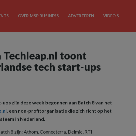
ENTS
OVER MSP BUSINESS
ADVERTEREN
VIDEO’S
Techleap.nl toont
landse tech start-ups
-ups zijn deze week begonnen aan Batch 8 van het
.nl
, een non-profitorganisatie die zich richt op het
ysteem in Nederland.
tch 8 zijn: Athom, Connecterra, Delmic, RTI