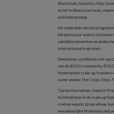
Blockchain, Samotics, Sitly, So
actief in diverse sectoren, waar
en kinderopvang.
Als onderdeel van het programma
infrastructuur waarin zij kunne
zakelijke netwerken en andere 
internationaal te groeien.
Deelnemers profiteren ook van de
van de BOLD-community. BOLD i
Nederlandse scale-up founders e
onder andere The Cirqle, Felyx, F
Tjarda Voorneman, Head of Progr
techbedrijven in de scale-up fa
creëren waarin zij van elkaar ku
een natuurlijke fit hebben, niet