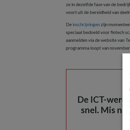
ze in dezelfde fase van de bedr
voort uit de bereidheid van deel
De
inschrijvingen
zijn momenteel
speciaal bedoeld voor fintech s
aanmelden via de website van Tec
programma loopt van november t
De ICT-wereld
snel. Mis nie