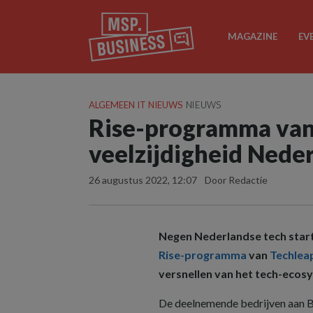
MAGAZINE
EV
ALGEMEEN IT NIEUWS
NIEUWS
Rise-programma van 
veelzijdigheid Neder
26 augustus 2022, 12:07
Door Redactie
Negen Nederlandse tech start
Rise-programma
van
Techleap
versnellen van het tech-ecos
De deelnemende bedrijven aan Ba