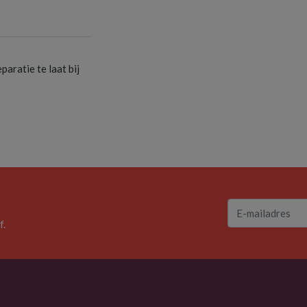
S
aratie te laat bij
f.