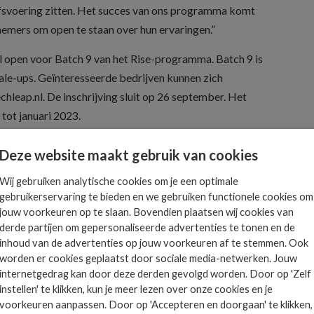
ijfsvoering zitten. Het succes van ons programma komt
nemers om open te staan over hun ervaringen.”
 open voor Batch 9 van het Rise-programma. Batch 9 is
cale-ups. Geïnteresseerde bedrijven kunnen zich
hleap.nl. De inschrijving sluit op 26 september. Het
ot januari 2023.
Deze website maakt gebruik van cookies
Wij gebruiken analytische cookies om je een optimale
gebruikerservaring te bieden en we gebruiken functionele cookies om
Het allerlaatste ICT
jouw voorkeuren op te slaan. Bovendien plaatsen wij cookies van
nieuws in jouw mailbox
derde partijen om gepersonaliseerde advertenties te tonen en de
 is
inhoud van de advertenties op jouw voorkeuren af te stemmen. Ook
ts.
worden er cookies geplaatst door sociale media-netwerken. Jouw
internetgedrag kan door deze derden gevolgd worden. Door op 'Zelf
instellen' te klikken, kun je meer lezen over onze cookies en je
AANMELDEN
voorkeuren aanpassen. Door op 'Accepteren en doorgaan' te klikken,