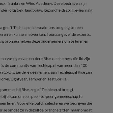
mnox, Trunkrs en Winc Academy. Deze bedrijven zijn
onder logistiek, landbouw, gezondheidszorg, e-learning
 geeft Techleap.nl de scale-ups toegang tot een
n leren en kunnen netwerken. Toonaangevende experts,
hulpbronnen helpen deze ondernemers om te leren en
 ervaringen van eerdere Rise-deelnemers die lid zijn
s de community van Techleap.nl van meer dan 400
n CxO’s. Eerdere deelnemers aan Techleap.nl Rise zijn
loryn, Lightyear, Temper en TestGorilla.
ammes bij Rise, zegt: “Techleap.nl brengt
se bij elkaar om een peer-to-peer gemeenschap te
nnen leren. Voor elke batch selecteren we bedrijven die
 per se omdat ze in dezelfde branche zitten, maar omdat