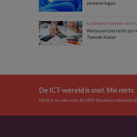
verbeteringen
ALGEMEEN IT NIEUWS
NIEUW
Wetsvoorstel recht op rep
Tweede Kamer
De ICT-wereld is snel. Mis niets.
Meld je nu aan voor de MSP Business nieuwsbrie