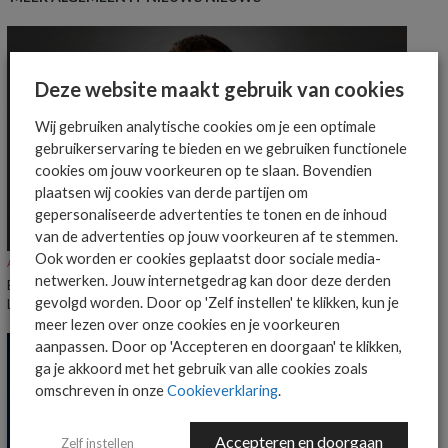
Deze website maakt gebruik van cookies
Wij gebruiken analytische cookies om je een optimale
gebruikerservaring te bieden en we gebruiken functionele
cookies om jouw voorkeuren op te slaan. Bovendien
plaatsen wij cookies van derde partijen om
gepersonaliseerde advertenties te tonen en de inhoud
van de advertenties op jouw voorkeuren af te stemmen.
Ook worden er cookies geplaatst door sociale media-
ALGEMEEN IT NIEUWS
NIEUWS
netwerken. Jouw internetgedrag kan door deze derden
Everpure benoemt Craig Robertson tot Head of Partners EMEA en
gevolgd worden. Door op 'Zelf instellen' te klikken, kun je
LatAm
meer lezen over onze cookies en je voorkeuren
aanpassen. Door op 'Accepteren en doorgaan' te klikken,
ga je akkoord met het gebruik van alle cookies zoals
omschreven in onze
Cookieverklaring
.
Accepteren en doorgaan
Zelf instellen