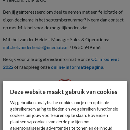
Ben jij geïnteresseerd om deel te nemen met een felicitatie of
eigen deelname in het septembernummer? Neem dan contact
op met Mitchel voor de mogelijkheden via:
Mitchel van der Heide – Manager Sales & Operations:
mitchel.vanderheide@imediate.nl
/ 06 50 949 656
Bekijk voor alle uitgebreide informatie onze
CC infosheet
2022
of raadpleeg onze
online-informatiepagina
.
Deze website maakt gebruik van cookies
Wij gebruiken analytische cookies om je een optimale
De ICT-wereld is snel. Mis
gebruikerservaring te bieden en we gebruiken functionele
niets.
cookies om jouw voorkeuren op te slaan. Bovendien
plaatsen wij cookies van derde partijen om
gepersonaliseerde advertenties te tonen en de inhoud