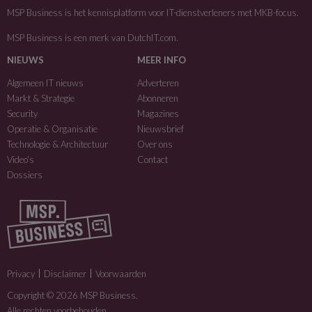
MSP Business is het kennisplatform voor IT-dienstverleners met MKB-focus.
MSP Business is een merk van
DutchIT.com
.
NIEUWS
MEER INFO
Algemeen IT nieuws
Adverteren
Markt & Strategie
Abonneren
Security
Magazines
Operatie & Organisatie
Nieuwsbrief
Technologie & Architectuur
Over ons
Video’s
Contact
Dossiers
Privacy
Disclaimer
Voorwaarden
Copyright © 2026 MSP Business.
Alle rechten voorbehouden.