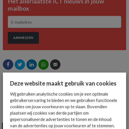
Het allerlaatste ICT nieuws in jouw
mailbox
AANMELDEN
Deze website maakt gebruik van cookies
MEER OVER
CALL-IN-ONE
VOYS
Wij gebruiken analytische cookies om je een optimale
gebruikerservaring te bieden en we gebruiken functionele
cookies om jouw voorkeuren op te slaan. Bovendien
plaatsen wij cookies van derde partijen om
MEER ALGEMEEN IT NIEUWS NIEUWS
gepersonaliseerde advertenties te tonen en de inhoud
van de advertenties op jouw voorkeuren af te stemmen.