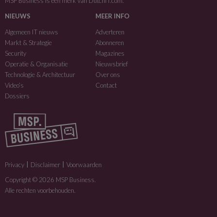
MSP Business is een merk van
DutchIT.com
.
NIEUWS
MEER INFO
Algemeen IT nieuws
Adverteren
Markt & Strategie
Abonneren
Security
Magazines
Operatie & Organisatie
Nieuwsbrief
Technologie & Architectuur
Over ons
Video’s
Contact
Dossiers
Privacy
Disclaimer
Voorwaarden
Copyright © 2026 MSP Business.
Alle rechten voorbehouden.