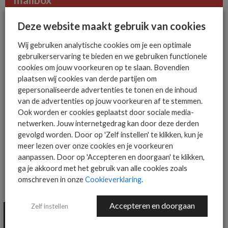
Deze website maakt gebruik van cookies
Wij gebruiken analytische cookies om je een optimale
AANMELDEN
gebruikerservaring te bieden en we gebruiken functionele
cookies om jouw voorkeuren op te slaan. Bovendien
plaatsen wij cookies van derde partijen om
gepersonaliseerde advertenties te tonen en de inhoud
van de advertenties op jouw voorkeuren af te stemmen.
Ook worden er cookies geplaatst door sociale media-
netwerken. Jouw internetgedrag kan door deze derden
gevolgd worden. Door op 'Zelf instellen' te klikken, kun je
MEER OVER
BRUNEL SOLAR TEAM
TOPDESK
meer lezen over onze cookies en je voorkeuren
aanpassen. Door op 'Accepteren en doorgaan' te klikken,
ga je akkoord met het gebruik van alle cookies zoals
omschreven in onze
Cookieverklaring
.
MEER ALGEMEEN IT NIEUWS NIEUWS
Accepteren en doorgaan
Zelf instellen