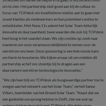
om te zien. Het partnership sluit goed aan bij de cultuur en
focus van TOPdesk om kwalitatieve relaties aan te gaan met
zowel klanten als medewerkers en hun potentieel continu te
ontwikkelen. Met Nuna 11s ademt het Solar Team letterlijk
innovatie en duurzaamheid, twee waarden die ook bij TOPdesk
heel hoog in het vaandel staan. We zijn continu op zoek naar
manieren om onze verantwoordelijkheid te nemen voor de
wereld om ons heen. Deze sponsoring is een hele mooie kans
om hierin te investeren. We kijken ernaar uit om middels dit
partnership actief ons steentje bij te dragen aan een
duurzamere wereld en technologische innovaties.”
“We zijn heel blij om TOPdesk als hoogwaardige partner toe te
voegen aan het netwerk van het Solar Team,” vertelt Sanne
Vilters, teamleider van het Brunel Solar Team. “Naast dat we
een gedeelde oorsprong hebben in Delft, zien we ook op
andere vlakken de match met TOPdesk. We delen onze