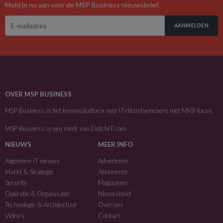
Meld je nu aan voor de MSP Business nieuwsbrief.
AANMELDEN
OVER MSP BUSINESS
MSP Business is het kennisplatform voor IT-dienstverleners met MKB-focus.
MSP Business is een merk van
DutchIT.com
.
NIEUWS
MEER INFO
Algemeen IT nieuws
Adverteren
Markt & Strategie
Abonneren
Security
Magazines
Operatie & Organisatie
Nieuwsbrief
Technologie & Architectuur
Over ons
Video’s
Contact