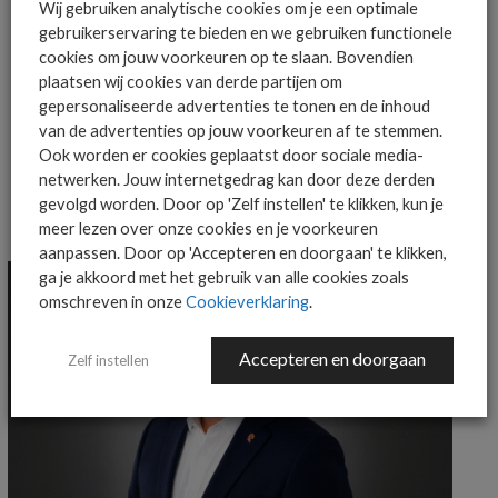
Wij gebruiken analytische cookies om je een optimale
gebruikerservaring te bieden en we gebruiken functionele
cookies om jouw voorkeuren op te slaan. Bovendien
MEER OVER
THERMISCH BEHEER
VERTIV
plaatsen wij cookies van derde partijen om
gepersonaliseerde advertenties te tonen en de inhoud
VERTIV COOLLOOP TRIM COOLER
van de advertenties op jouw voorkeuren af te stemmen.
Ook worden er cookies geplaatst door sociale media-
netwerken. Jouw internetgedrag kan door deze derden
gevolgd worden. Door op 'Zelf instellen' te klikken, kun je
meer lezen over onze cookies en je voorkeuren
MEER ALGEMEEN IT NIEUWS NIEUWS
aanpassen. Door op 'Accepteren en doorgaan' te klikken,
ga je akkoord met het gebruik van alle cookies zoals
omschreven in onze
Cookieverklaring
.
Accepteren en doorgaan
Zelf instellen