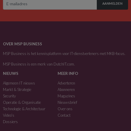
AANMELDEN
OVER MSP BUSINESS
MSP Business is het kennisplatform voor IT-dienstverleners met MKB-focus.
MSP Business is een merk van
DutchIT.com
.
NIEUWS
MEER INFO
Algemeen IT nieuws
Adverteren
Markt & Strategie
Abonneren
Security
Magazines
Operatie & Organisatie
Nieuwsbrief
Technologie & Architectuur
Over ons
Video’s
Contact
Dossiers