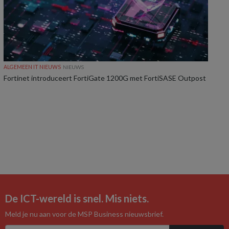
ALGEMEEN IT NIEUWS
NIEUWS
Fortinet introduceert FortiGate 1200G met FortiSASE Outpost
De ICT-wereld is snel. Mis niets.
Meld je nu aan voor de MSP Business nieuwsbrief.