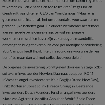
zoeken in de ‘war for talent’ naar manieren om talent tegemoet
te komen en Gen Z naar zich toe te trekken,” zegt Florian
Gendrault, oprichter en CEO van YourCampus. “Maar er is
geen one-size-fits-all als het om secundaire voorwaarden en
persoonlijke benefits gaat. De oudere werknemer heeft meer
aan een goede pensioenregeling, terwijl een jongere
werknemer misschien liever zijn vakantiegeld maandelijks
ontvangt en budget overhoudt voor persoonlijke ontwikkeling.
YourCampus biedt flexibiliteit in secundaire voorwaarden en
benefits, maar dan wel met collectieve voordelen.”
De opgehaalde investering wordt geleid door early stage b2b-
software-investeerder Newion. Daarnaast stappen ROM
InWest en angel investeerders Kalo Bagijn (Brand New Day),
Fritz Korten en Joost Jolink (Fresca Group) in. Bestaande
investeerders Dutch Founders Fund en angel investeerders
Marc van Agteren (Usabilla), Anouk de Wolff (Scale Force
Talent) en Omri Amir (FindHotel) vergroten hun belang in