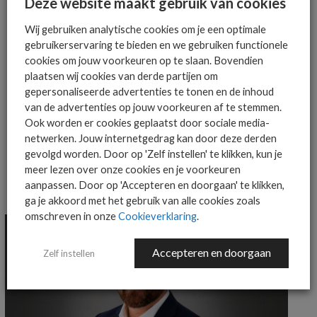
Deze website maakt gebruik van cookies
AANMELDEN
Wij gebruiken analytische cookies om je een optimale
gebruikerservaring te bieden en we gebruiken functionele
cookies om jouw voorkeuren op te slaan. Bovendien
plaatsen wij cookies van derde partijen om
gepersonaliseerde advertenties te tonen en de inhoud
van de advertenties op jouw voorkeuren af te stemmen.
Ook worden er cookies geplaatst door sociale media-
MEER OVER
FLORIAN GENDRAULT
YOURCAMPUS.
netwerken. Jouw internetgedrag kan door deze derden
gevolgd worden. Door op 'Zelf instellen' te klikken, kun je
meer lezen over onze cookies en je voorkeuren
aanpassen. Door op 'Accepteren en doorgaan' te klikken,
MEER ALGEMEEN IT NIEUWS NIEUWS
ga je akkoord met het gebruik van alle cookies zoals
omschreven in onze
Cookieverklaring
.
Accepteren en doorgaan
Zelf instellen