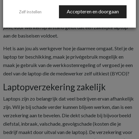
tussen het kantoor en de werkplek op afstand, vaak de
thuiswerkplek. De laptop is meestal dan ook te beschouwen
Accepteren en doorgaan
Zelf instellen
als een noodzakelijke voorziening voor werknemers. Ook, of
juist, voor werken op afstand geldt dat een zakelijke laptop
aan de basiseisen voldoet.
Het is aan jou als werkgever hoe je daarmee omgaat. Stel je de
laptop ter beschikking, maak je privégebruik mogelijk en
maak je gebruik van de werkkostenregeling of vergoed je een
deel van de laptop die de medewerker zelf uitkiest (BYOD)?
Laptopverzekering zakelijk
Laptops zijn zo belangrijk dat veel bedrijven ervan afhankelijk
zijn. Wil je bij schade verder kunnen blijven werken, dan is een
verzekering aan te bevelen. Die dekt schade bij bijvoorbeeld
diefstal, inbraak, valschade, gevolgschade (kosten die je
bedrijf maakt door uitval van de laptop). De verzekering voor