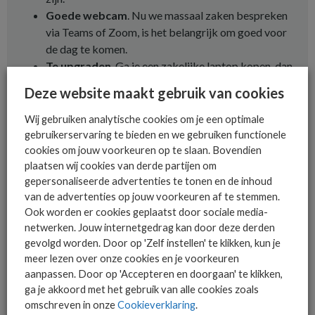
Goede webcam
. Nu we massaal zaken bespreken
via Teams of Zoom, is het belangrijk om goed voor
de dag te komen.
Te upgraden
. Ga je een zakelijke laptop kopen, dan
is het handig om een exemplaar te kiezen dat uit te
Deze website maakt gebruik van cookies
breiden is met extra geheugen en waarbij de accu en
de SSD-schijf te vervangen zijn.
Wij gebruiken analytische cookies om je een optimale
Garantie
. Hoe lang is de garantieperiode? Worden
gebruikerservaring te bieden en we gebruiken functionele
de laptops bij een defect direct vervangen? Wordt
cookies om jouw voorkeuren op te slaan. Bovendien
plaatsen wij cookies van derde partijen om
de laptop opgehaald en teruggebracht? Allemaal
gepersonaliseerde advertenties te tonen en de inhoud
zaken om rekening mee te houden bij het kiezen van
van de advertenties op jouw voorkeuren af te stemmen.
een zakelijke laptop.
Ook worden er cookies geplaatst door sociale media-
netwerken. Jouw internetgedrag kan door deze derden
gevolgd worden. Door op 'Zelf instellen' te klikken, kun je
Laptop van de zaak thuis
meer lezen over onze cookies en je voorkeuren
gebruiken
aanpassen. Door op 'Accepteren en doorgaan' te klikken,
ga je akkoord met het gebruik van alle cookies zoals
Sinds we steeds meer op afstand werken, vervaagt het verschil
omschreven in onze
Cookieverklaring
.