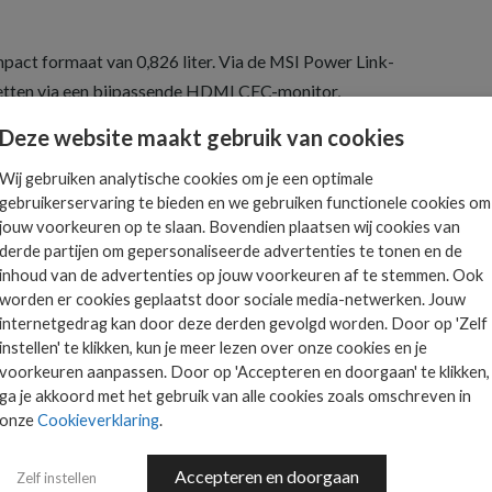
act formaat van 0,826 liter. Via de MSI Power Link-
zetten via een bijpassende HDMI CEC-monitor,
 zelf.
Deze website maakt gebruik van cookies
Wij gebruiken analytische cookies om je een optimale
gebruikerservaring te bieden en we gebruiken functionele cookies om
sor
jouw voorkeuren op te slaan. Bovendien plaatsen wij cookies van
derde partijen om gepersonaliseerde advertenties te tonen en de
inhoud van de advertenties op jouw voorkeuren af te stemmen. Ook
worden er cookies geplaatst door sociale media-netwerken. Jouw
), 1 TB M.2 SSD (1 M.2 2242 vrij slot, 1 2,5 inch
internetgedrag kan door deze derden gevolgd worden. Door op 'Zelf
instellen' te klikken, kun je meer lezen over onze cookies en je
luetooth 5.3
voorkeuren aanpassen. Door op 'Accepteren en doorgaan' te klikken,
 4 (DP 1.4/PD out/een met PD in), 2 HDMI 2.1 out
ga je akkoord met het gebruik van alle cookies zoals omschreven in
onze
Cookieverklaring
.
Accepteren en doorgaan
Zelf instellen
eller? Neem dan contact op met MSI via