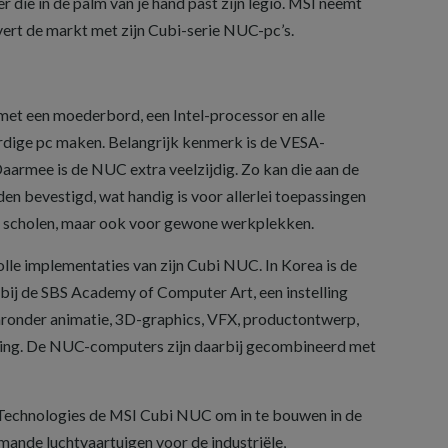
die in de palm van je hand past zijn legio. MSI neemt
overt de markt met zijn Cubi-serie NUC-pc’s.
et een moederbord, een Intel-processor en alle
ardige pc maken. Belangrijk kenmerk is de VESA-
aarmee is de NUC extra veelzijdig. Zo kan die aan de
n bevestigd, wat handig is voor allerlei toepassingen
s, scholen, maar ook voor gewone werkplekken.
lle implementaties van zijn Cubi NUC. In Korea is de
ij de SBS Academy of Computer Art, een instelling
aronder animatie, 3D-graphics, VFX, productontwerp,
ing. De NUC-computers zijn daarbij gecombineerd met
Technologies de MSI Cubi NUC om in te bouwen in de
ande luchtvaartuigen voor de industriële,