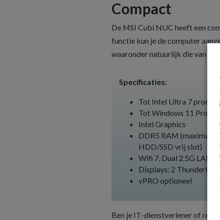
Compact
De MSI Cubi NUC heeft een comp
functie kun je de computer aan
waaronder natuurlijk die van MSI
Specificaties:
Tot Intel Ultra 7 proces
Tot Windows 11 Pro
Intel Graphics
DDR5 RAM (maximaal 64GB
HDD/SSD vrij slot)
Wifi 7, Dual 2.5G LAN, B
Displays: 2 Thunderbolt
vPRO optioneel
Ben je IT-dienstverlener of res