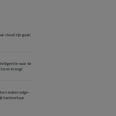
r cloud zijn gaan
ntelligentie naar de
ectoren brengt
ters maken edge-
ijk hanteerbaar