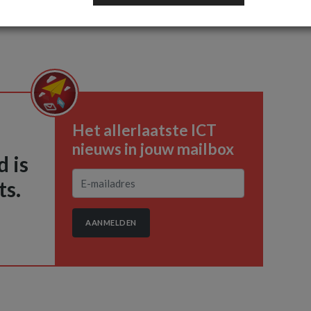
ogelijkheden voor een partnership.
Het allerlaatste ICT
nieuws in jouw mailbox
 is
ts.
AANMELDEN