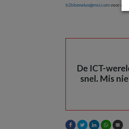
b2bbenelux@msi.com
voor de m
De ICT-wereld
snel. Mis nie