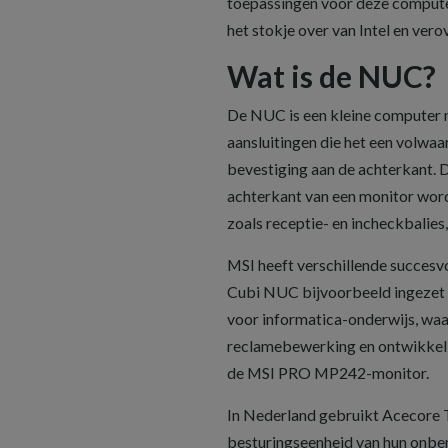
toepassingen voor deze computer 
het stokje over van Intel en ver
Wat is de NUC?
De NUC is een kleine computer m
aansluitingen die het een volwa
bevestiging aan de achterkant. D
achterkant van een monitor worde
zoals receptie- en incheckbalie
MSI heeft verschillende succesvo
Cubi NUC bijvoorbeeld ingezet b
voor informatica-onderwijs, wa
reclamebewerking en ontwikkel
de MSI PRO MP242-monitor.
In Nederland gebruikt Acecore 
besturingseenheid van hun onbem