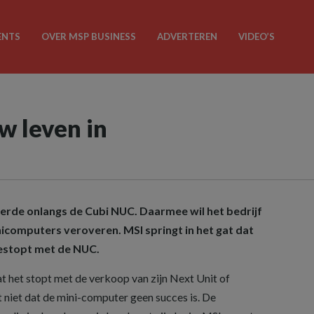
ENTS
OVER MSP BUSINESS
ADVERTEREN
VIDEO’S
w leven in
rde onlangs de Cubi NUC. Daarmee wil het bedrijf
icomputers veroveren. MSI springt in het gat dat
 gestopt met de NUC.
at het stopt met de verkoop van zijn Next Unit of
niet dat de mini-computer geen succes is. De