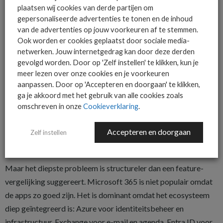
licentieconflict rond Euro-Office is een concreet voorbeeld
plaatsen wij cookies van derde partijen om
van hoe snel een veelbelovend initiatief in turbulent vaarwater
gepersonaliseerde advertenties te tonen en de inhoud
terechtkomt. En ook bij Office.eu en Liber Desk geldt dat
van de advertenties op jouw voorkeuren af te stemmen.
Ook worden er cookies geplaatst door sociale media-
bewezen massa-adoptie nog ontbreekt.
netwerken. Jouw internetgedrag kan door deze derden
Wat er nog ontbreekt
gevolgd worden. Door op 'Zelf instellen' te klikken, kun je
meer lezen over onze cookies en je voorkeuren
De eerlijkheid gebiedt te zeggen dat geen van de drie
aanpassen. Door op 'Accepteren en doorgaan' te klikken,
initiatieven de volledige belofte al waarmaakt.
ga je akkoord met het gebruik van alle cookies zoals
omschreven in onze
Cookieverklaring
.
Gebruikerservaring, mobiele apps, volwaardige Teams-
vervanging, AI-integratie: dat zijn de echte drempels voor
Accepteren en doorgaan
Zelf instellen
brede adoptie, en op al die punten lopen de alternatieven
achter op Microsoft.
Maar het diepste probleem is structureler dan een feature-
vergelijking suggereert. Microsoft 365 is niet populair omdat
de apps zo goed zijn. Het is dominant omdat het ecosysteem
diep geïntegreerd is: Azure voor identiteitsbeheer en
infrastructuur, Exchange voor e-mail en agenda, Entra ID voor