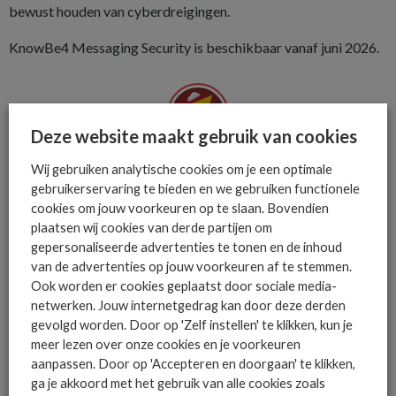
bewust houden van cyberdreigingen.
KnowBe4 Messaging Security is beschikbaar vanaf juni 2026.
Deze website maakt gebruik van cookies
De ICT-wereld is snel. Mis
Wij gebruiken analytische cookies om je een optimale
niets.
gebruikerservaring te bieden en we gebruiken functionele
cookies om jouw voorkeuren op te slaan. Bovendien
plaatsen wij cookies van derde partijen om
gepersonaliseerde advertenties te tonen en de inhoud
Het allerlaatste ICT nieuws in jouw
van de advertenties op jouw voorkeuren af te stemmen.
mailbox
Ook worden er cookies geplaatst door sociale media-
netwerken. Jouw internetgedrag kan door deze derden
gevolgd worden. Door op 'Zelf instellen' te klikken, kun je
meer lezen over onze cookies en je voorkeuren
aanpassen. Door op 'Accepteren en doorgaan' te klikken,
AANMELDEN
ga je akkoord met het gebruik van alle cookies zoals