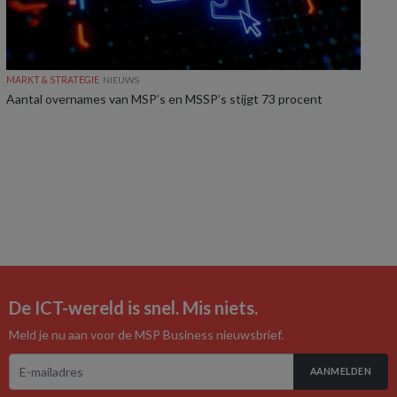
MARKT & STRATEGIE
NIEUWS
Aantal overnames van MSP’s en MSSP’s stijgt 73 procent
De ICT-wereld is snel. Mis niets.
Meld je nu aan voor de MSP Business nieuwsbrief.
AANMELDEN