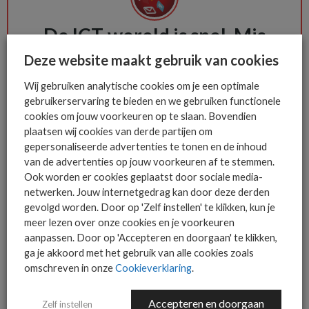
De ICT-wereld is snel. Mis
niets.
Deze website maakt gebruik van cookies
Wij gebruiken analytische cookies om je een optimale
gebruikerservaring te bieden en we gebruiken functionele
Het allerlaatste ICT nieuws in jouw
cookies om jouw voorkeuren op te slaan. Bovendien
mailbox
plaatsen wij cookies van derde partijen om
gepersonaliseerde advertenties te tonen en de inhoud
van de advertenties op jouw voorkeuren af te stemmen.
Ook worden er cookies geplaatst door sociale media-
netwerken. Jouw internetgedrag kan door deze derden
AANMELDEN
gevolgd worden. Door op 'Zelf instellen' te klikken, kun je
meer lezen over onze cookies en je voorkeuren
aanpassen. Door op 'Accepteren en doorgaan' te klikken,
ga je akkoord met het gebruik van alle cookies zoals
omschreven in onze
Cookieverklaring
.
Accepteren en doorgaan
Zelf instellen