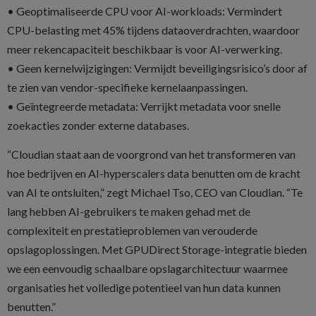
• Geoptimaliseerde CPU voor AI-workloads: Vermindert
CPU-belasting met 45% tijdens dataoverdrachten, waardoor
meer rekencapaciteit beschikbaar is voor AI-verwerking.
• Geen kernelwijzigingen: Vermijdt beveiligingsrisico’s door af
te zien van vendor-specifieke kernelaanpassingen.
• Geïntegreerde metadata: Verrijkt metadata voor snelle
zoekacties zonder externe databases.
“Cloudian staat aan de voorgrond van het transformeren van
hoe bedrijven en AI-hyperscalers data benutten om de kracht
van AI te ontsluiten,” zegt Michael Tso, CEO van Cloudian. “Te
lang hebben AI-gebruikers te maken gehad met de
complexiteit en prestatieproblemen van verouderde
opslagoplossingen. Met GPUDirect Storage-integratie bieden
we een eenvoudig schaalbare opslagarchitectuur waarmee
organisaties het volledige potentieel van hun data kunnen
benutten.”