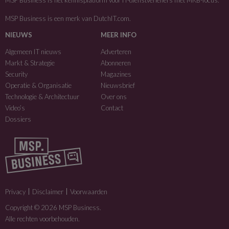
MSP Business is het kennisplatform voor IT-dienstverleners met MKB-focus.
MSP Business is een merk van
DutchIT.com
.
NIEUWS
MEER INFO
Algemeen IT nieuws
Adverteren
Markt & Strategie
Abonneren
Security
Magazines
Operatie & Organisatie
Nieuwsbrief
Technologie & Architectuur
Over ons
Video’s
Contact
Dossiers
Privacy
Disclaimer
Voorwaarden
Copyright © 2026 MSP Business.
Alle rechten voorbehouden.