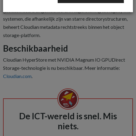
waarmee grote datasets eenvoudig kunnen worden getagd,
geclassificeerd en geïndexeerd. In tegenstelling tot legacy file-
systemen, die afhankelijk zijn van starre directorystructuren,
beheert Cloudian metadata rechtstreeks binnen het object
storage-platform.
Beschikbaarheid
Cloudian HyperStore met NVIDIA Magnum IO GPUDirect
Storage-technologie is nu beschikbaar. Meer informatie:
Cloudian.com
.
De ICT-wereld is snel. Mis
niets.