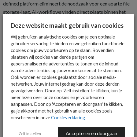
defined platform elimineert de noodzaak voor een aparte file
storage-laag. AI-workflows vinden direct plaats binnen het
object-based data lake, wat leidt tot vereenvoudigd beheer en
Deze website maakt gebruik van cookies
lagere operationele en kapitaalkosten.
Wij gebruiken analytische cookies om je een optimale
Geen kernelwijzigingen vereist
gebruikerservaring te bieden en we gebruiken functionele
cookies om jouw voorkeuren op te slaan. Bovendien
GPUDirect voor Object Storage vereist geen vendor-
plaatsen wij cookies van derde partijen om
gedreven kernelwijzigingen, in tegenstelling tot file-
gepersonaliseerde advertenties te tonen en de inhoud
oplossingen. Dit vermindert beveiligingsrisico’s, vereenvoudigt
van de advertenties op jouw voorkeuren af te stemmen.
Ook worden er cookies geplaatst door sociale media-
systeembeheer en verlaagt het risico op beveiligingslekken.
netwerken. Jouw internetgedrag kan door deze derden
Geïntegreerde metadata voor
gevolgd worden. Door op 'Zelf instellen' te klikken, kun je
meer lezen over onze cookies en je voorkeuren
eenvoud en snellere
aanpassen. Door op 'Accepteren en doorgaan' te klikken,
zoekopdrachten
ga je akkoord met het gebruik van alle cookies zoals
omschreven in onze
Cookieverklaring
.
Metadata is cruciaal voor snelle data discovery en toegang.
Cloudian versnelt AI-zoekacties door geïntegreerde metadata,
Accepteren en doorgaan
Zelf instellen