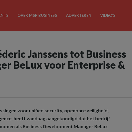
ENTS
OVER MSP BUSINESS
ADVERTEREN
VIDEO’S
eric Janssens tot Business
r BeLux voor Enterprise &
ssingen voor unified security, openbare veiligheid,
igence, heeft vandaag aangekondigd dat het bedrijf
enomen als Business Development Manager BeLux