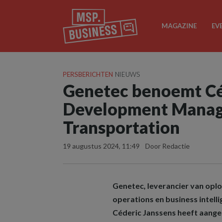
MAGAZINE
EV
PERSBERICHTEN
NIEUWS
Genetec benoemt Céd
Development Manage
Transportation
19 augustus 2024, 11:49
Door Redactie
Genetec, leverancier van oplo
operations en business intell
Céderic Janssens heeft aang