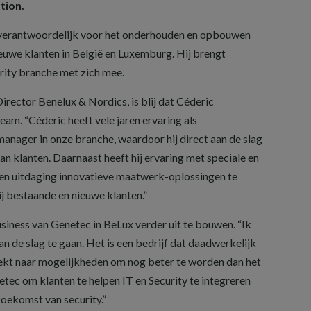
tion.
ic verantwoordelijk voor het onderhouden en opbouwen
ieuwe klanten in België en Luxemburg. Hij brengt
rity branche met zich mee.
irector Benelux & Nordics, is blij dat Céderic
am. “Céderic heeft vele jaren ervaring als
nager in onze branche, waardoor hij direct aan de slag
n klanten. Daarnaast heeft hij ervaring met speciale en
 een uitdaging innovatieve maatwerk-oplossingen te
j bestaande en nieuwe klanten.”
usiness van Genetec in BeLux verder uit te bouwen. “Ik
an de slag te gaan. Het is een bedrijf dat daadwerkelijk
ekt naar mogelijkheden om nog beter te worden dan het
netec om klanten te helpen IT en Security te integreren
toekomst van security.”