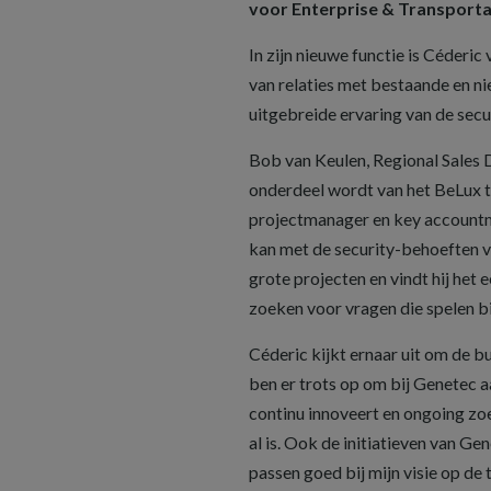
voor Enterprise & Transporta
In zijn nieuwe functie is Céder
van relaties met bestaande en n
uitgebreide ervaring van de secu
Bob van Keulen, Regional Sales D
onderdeel wordt van het BeLux te
projectmanager en key accountma
kan met de security-behoeften va
grote projecten en vindt hij het
zoeken voor vragen die spelen bi
Céderic kijkt ernaar uit om de b
ben er trots op om bij Genetec a
continu innoveert en ongoing zo
al is. Ook de initiatieven van Ge
passen goed bij mijn visie op de 