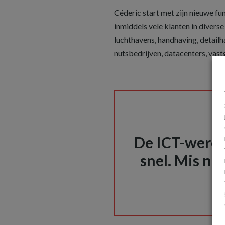
Céderic start met zijn nieuwe fu
inmiddels vele klanten in diverse
luchthavens, handhaving, detailh
nutsbedrijven, datacenters, vast
De ICT-wereld
snel. Mis nie