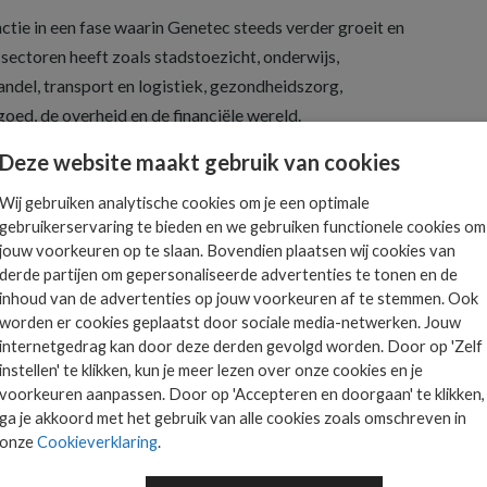
nctie in een fase waarin Genetec steeds verder groeit en
 sectoren heeft zoals stadstoezicht, onderwijs,
andel, transport en logistiek, gezondheidszorg,
goed, de overheid en de financiële wereld.
Deze website maakt gebruik van cookies
Wij gebruiken analytische cookies om je een optimale
gebruikerservaring te bieden en we gebruiken functionele cookies om
Het allerlaatste ICT
jouw voorkeuren op te slaan. Bovendien plaatsen wij cookies van
derde partijen om gepersonaliseerde advertenties te tonen en de
nieuws in jouw mailbox
 is
inhoud van de advertenties op jouw voorkeuren af te stemmen. Ook
worden er cookies geplaatst door sociale media-netwerken. Jouw
ts.
internetgedrag kan door deze derden gevolgd worden. Door op 'Zelf
instellen' te klikken, kun je meer lezen over onze cookies en je
voorkeuren aanpassen. Door op 'Accepteren en doorgaan' te klikken,
AANMELDEN
ga je akkoord met het gebruik van alle cookies zoals omschreven in
onze
Cookieverklaring
.