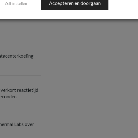
Accepteren en doorgaan
Zelf instellen
atacenterkoeling
verkort reactietijd
seconden
Thermal Labs over