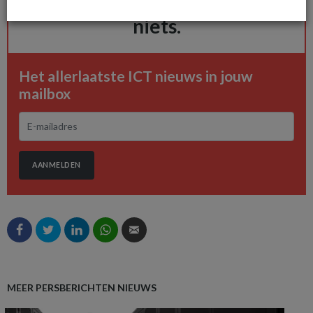
De ICT-wereld is snel. Mis
niets.
Het allerlaatste ICT nieuws in jouw
mailbox
AANMELDEN
MEER PERSBERICHTEN NIEUWS