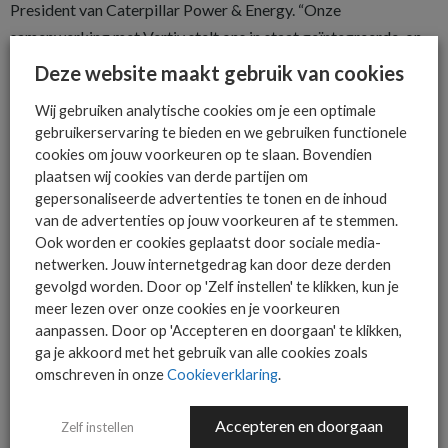
President van Caterpillar Power & Energy. “Onze
samenwerking met Vertiv stelt ons in staat geïntegreerde, on-
site energieoplossingen te leveren die de PUE verlagen en
Deze website maakt gebruik van cookies
aansluiten op de veranderende behoeften van klanten.”
Wij gebruiken analytische cookies om je een optimale
Deze samenwerking speelt direct in op de groeiende vraag
gebruikerservaring te bieden en we gebruiken functionele
cookies om jouw voorkeuren op te slaan. Bovendien
naar on-site energieoplossingen en biedt een gecoördineerde,
plaatsen wij cookies van derde partijen om
klantgerichte aanpak voor het ontwerpen en implementeren
gepersonaliseerde advertenties te tonen en de inhoud
van oplossingen. Het Memorandum of Understanding (MOU)
van de advertenties op jouw voorkeuren af te stemmen.
tussen Vertiv en Caterpillar is een belangrijke stap om dit
Ook worden er cookies geplaatst door sociale media-
netwerken. Jouw internetgedrag kan door deze derden
ecosysteem verder te versterken, zodat klanten beter met
gevolgd worden. Door op 'Zelf instellen' te klikken, kun je
energiebeperkingen kunnen omgaan en geoptimaliseerde AI-
meer lezen over onze cookies en je voorkeuren
centers kunnen bouwen.
aanpassen. Door op 'Accepteren en doorgaan' te klikken,
ga je akkoord met het gebruik van alle cookies zoals
omschreven in onze
Cookieverklaring
.
Accepteren en doorgaan
Zelf instellen