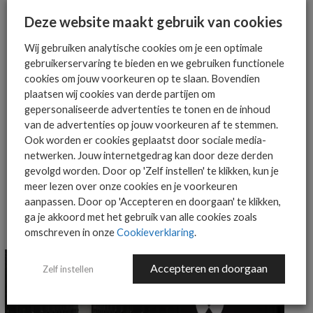
AANMELDEN
Deze website maakt gebruik van cookies
Wij gebruiken analytische cookies om je een optimale
gebruikerservaring te bieden en we gebruiken functionele
cookies om jouw voorkeuren op te slaan. Bovendien
plaatsen wij cookies van derde partijen om
gepersonaliseerde advertenties te tonen en de inhoud
van de advertenties op jouw voorkeuren af te stemmen.
MEER OVER
AMAZON WEB SERVICE
AWS
DAVID GRANT
Ook worden er cookies geplaatst door sociale media-
netwerken. Jouw internetgedrag kan door deze derden
SAMENWERKING
WESTCON-COMSTOR
gevolgd worden. Door op 'Zelf instellen' te klikken, kun je
meer lezen over onze cookies en je voorkeuren
aanpassen. Door op 'Accepteren en doorgaan' te klikken,
ga je akkoord met het gebruik van alle cookies zoals
MEER PERSBERICHTEN NIEUWS
omschreven in onze
Cookieverklaring
.
Accepteren en doorgaan
Zelf instellen