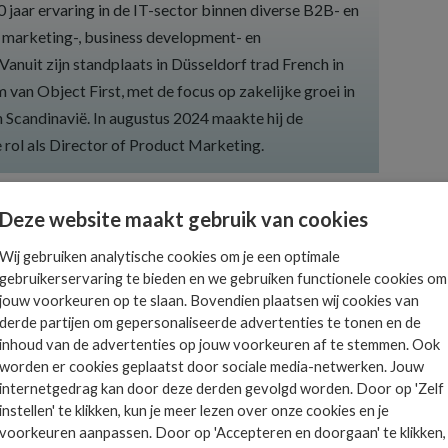
 jaar ervaring in de IT-sector binnen diverse B2B- en
 marketing-, business development- en
nuit zijn standplaats in Düsseldorf trad French in
 van Object First, met de focus op zakelijke groei in
Scandinavië. In augustus 2024 maakte hij de
 rol als Director of Product Marketing.
Deze website maakt gebruik van cookies
Wij gebruiken analytische cookies om je een optimale
gebruikerservaring te bieden en we gebruiken functionele cookies om
Het allerlaatste ICT
jouw voorkeuren op te slaan. Bovendien plaatsen wij cookies van
nieuws in jouw mailbox
derde partijen om gepersonaliseerde advertenties te tonen en de
 is
inhoud van de advertenties op jouw voorkeuren af te stemmen. Ook
ts.
worden er cookies geplaatst door sociale media-netwerken. Jouw
internetgedrag kan door deze derden gevolgd worden. Door op 'Zelf
instellen' te klikken, kun je meer lezen over onze cookies en je
AANMELDEN
voorkeuren aanpassen. Door op 'Accepteren en doorgaan' te klikken,