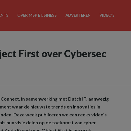
ENTS
OVER MSP BUSINESS
ADVERTEREN
VIDEO’S
ect First over Cybersec
Connect, in samenwerking met Dutch IT, aanwezig
ment waar de nieuwste trends en innovaties in
stonden. Deze week publiceren we een reeks video’s
als hun visie delen op de toekomst van cyber
aat Andy French van Object First in gesprek.