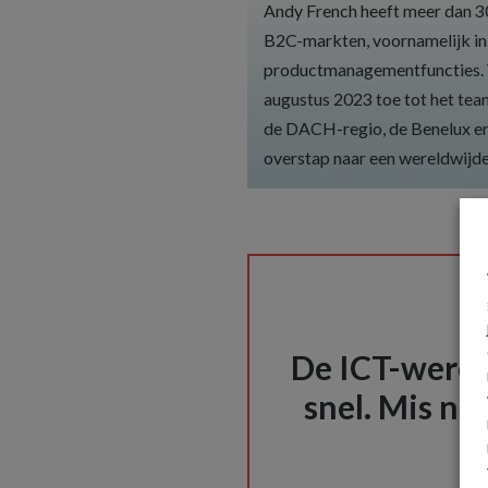
Andy French heeft meer dan 30
B2C-markten, voornamelijk in
productmanagementfuncties. Va
augustus 2023 toe tot het team
de DACH-regio, de Benelux en 
overstap naar een wereldwijde
De ICT-wereld
snel. Mis nie