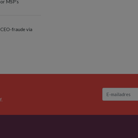
oor MSP’s
 CEO-fraude via
f.