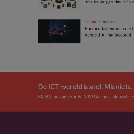
als nieuwe groeimarkt v
SECURITY
NIEUWS
Barracuda demonstreert
gehackt AI-mailaccount
De ICT-wereld is snel. Mis niets.
Meld je nu aan voor de MSP Business nieuwsbrie