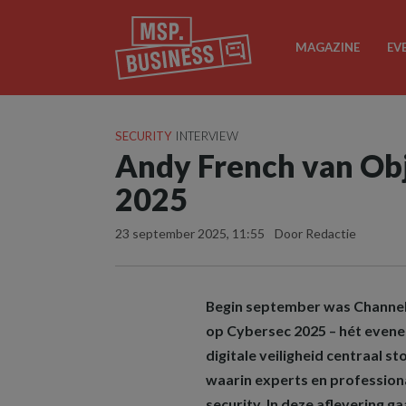
MAGAZINE
EV
SECURITY
INTERVIEW
Andy French van Obj
2025
23 september 2025, 11:55
Door Redactie
Begin september was Channel
op Cybersec 2025 – hét evene
digitale veiligheid centraal 
waarin experts en profession
security. In deze aflevering g