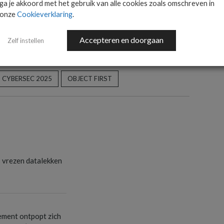
ga je akkoord met het gebruik van alle cookies zoals omschreven in
onze
Cookieverklaring
.
Accepteren en doorgaan
Zelf instellen
CYBERSEC 2025
OBJECT FIRST
s vrezen datalekken
ement ontpopt zich