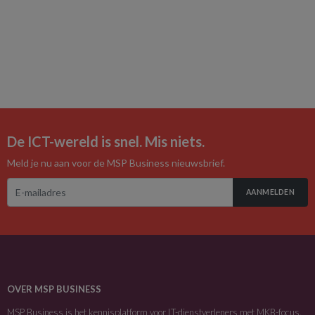
De ICT-wereld is snel. Mis niets.
Meld je nu aan voor de MSP Business nieuwsbrief.
AANMELDEN
OVER MSP BUSINESS
MSP Business is het kennisplatform voor IT-dienstverleners met MKB-focus.