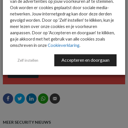
van de advertenties op jouw voorkeuren af te stemmen.
De ICT-wereld is snel. Mis
Ook worden er cookies geplaatst door sociale media-
niets.
netwerken. Jouw internetgedrag kan door deze derden
gevolgd worden. Door op 'Zelf instellen' te klikken, kun je
meer lezen over onze cookies en je voorkeuren
aanpassen. Door op 'Accepteren en doorgaan' te klikken,
Het allerlaatste ICT nieuws in jouw
ga je akkoord met het gebruik van alle cookies zoals
mailbox
omschreven in onze
Cookieverklaring
.
Accepteren en doorgaan
Zelf instellen
AANMELDEN
MEER SECURITY NIEUWS