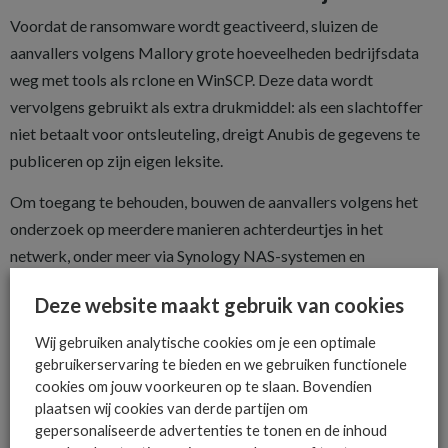
Voordat de ransomware wordt geactiveerd, sluizen de
aanvallers volgens Mallory grote hoeveelheden bedrijfsdata
weg met tools als rclone en WinSCP. Deze data wordt
vervolgens gebruikt als extra drukmiddel: als een slachtoffer
niet betaalt voor ontsleuteling, dreigt Anubis de gegevens te
publiceren op zijn eigen leksite.
Om toegang te behouden, bouwen de aanvallers volgens het
onderzoek op meerdere manieren achterdeurtjes in het
netwerk, onder meer via Synology NAS-systemen en
versleutelde SSH-tunnels. Hierdoor kunnen de hackers ook na
Deze website maakt gebruik van cookies
het ontdekken en blokkeren van de eerste aanval vaak alsnog
toegang krijgen tot het netwerk.
Wij gebruiken analytische cookies om je een optimale
gebruikerservaring te bieden en we gebruiken functionele
cookies om jouw voorkeuren op te slaan. Bovendien
plaatsen wij cookies van derde partijen om
gepersonaliseerde advertenties te tonen en de inhoud