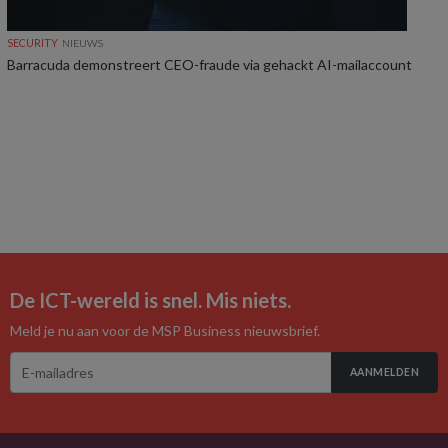
SECURITY
NIEUWS
Barracuda demonstreert CEO-fraude via gehackt AI-mailaccount
De ICT-wereld is snel. Mis niets.
Meld je nu aan voor de MSP Business nieuwsbrief.
AANMELDEN