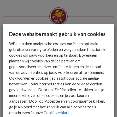
De ICT-wereld is snel. Mis
Deze website maakt gebruik van cookies
niets.
Wij gebruiken analytische cookies om je een optimale
gebruikerservaring te bieden en we gebruiken functionele
cookies om jouw voorkeuren op te slaan. Bovendien
Het allerlaatste ICT nieuws in jouw
plaatsen wij cookies van derde partijen om
mailbox
gepersonaliseerde advertenties te tonen en de inhoud
van de advertenties op jouw voorkeuren af te stemmen.
Ook worden er cookies geplaatst door sociale media-
netwerken. Jouw internetgedrag kan door deze derden
gevolgd worden. Door op 'Zelf instellen' te klikken, kun je
AANMELDEN
meer lezen over onze cookies en je voorkeuren
aanpassen. Door op 'Accepteren en doorgaan' te klikken,
ga je akkoord met het gebruik van alle cookies zoals
omschreven in onze
Cookieverklaring
.