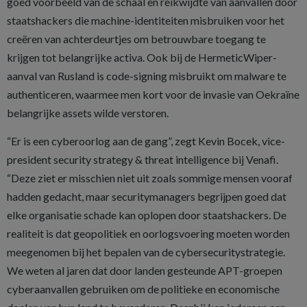
goed voorbeeld van de schaal en reikwijdte van aanvallen door
staatshackers die machine-identiteiten misbruiken voor het
creëren van achterdeurtjes om betrouwbare toegang te
krijgen tot belangrijke activa. Ook bij de HermeticWiper-
aanval van Rusland is code-signing misbruikt om malware te
authenticeren, waarmee men kort voor de invasie van Oekraïne
belangrijke assets wilde verstoren.
“Er is een cyberoorlog aan de gang”, zegt Kevin Bocek, vice-
president security strategy & threat intelligence bij Venafi.
“Deze ziet er misschien niet uit zoals sommige mensen vooraf
hadden gedacht, maar securitymanagers begrijpen goed dat
elke organisatie schade kan oplopen door staatshackers. De
realiteit is dat geopolitiek en oorlogsvoering moeten worden
meegenomen bij het bepalen van de cybersecuritystrategie.
We weten al jaren dat door landen gesteunde APT-groepen
cyberaanvallen gebruiken om de politieke en economische