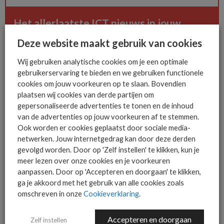
Het allerlaatste ICT nieuws in jouw
mailbox
Deze website maakt gebruik van cookies
Wij gebruiken analytische cookies om je een optimale
gebruikerservaring te bieden en we gebruiken functionele
cookies om jouw voorkeuren op te slaan. Bovendien
AANMELDEN
plaatsen wij cookies van derde partijen om
gepersonaliseerde advertenties te tonen en de inhoud
van de advertenties op jouw voorkeuren af te stemmen.
Ook worden er cookies geplaatst door sociale media-
netwerken. Jouw internetgedrag kan door deze derden
gevolgd worden. Door op 'Zelf instellen' te klikken, kun je
meer lezen over onze cookies en je voorkeuren
MEER OVER
VENAFI
aanpassen. Door op 'Accepteren en doorgaan' te klikken,
ga je akkoord met het gebruik van alle cookies zoals
omschreven in onze
Cookieverklaring
.
Accepteren en doorgaan
MEER SECURITY NIEUWS
Zelf instellen