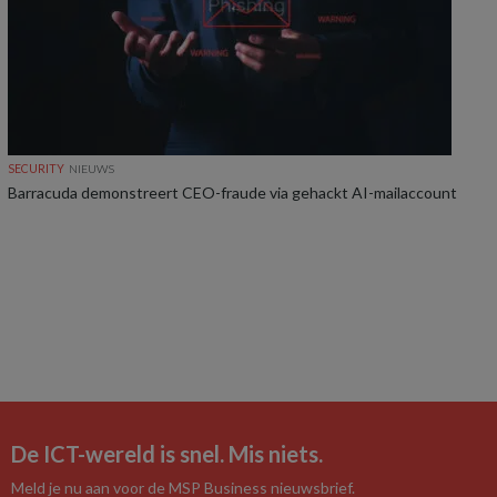
SECURITY
NIEUWS
Barracuda demonstreert CEO-fraude via gehackt AI-mailaccount
De ICT-wereld is snel. Mis niets.
Meld je nu aan voor de MSP Business nieuwsbrief.