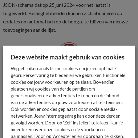
JSON-schema dat op 25 juni 2024 voor het laatst is
bijgewerkt. Belanghebbenden kunnen zich abonneren op
updates om automatisch op de hoogte te blijven van nieuwe
toevoegingen aan de lijst.
Deze website maakt gebruik van cookies
De ICT-wereld is snel. Mis
Wij gebruiken analytische cookies om je een optimale
gebruikerservaring te bieden en we gebruiken functionele
niets.
cookies om jouw voorkeuren op te slaan. Bovendien
plaatsen wij cookies van derde partijen om
gepersonaliseerde advertenties te tonen en de inhoud
Het allerlaatste ICT nieuws in jouw
van de advertenties op jouw voorkeuren af te stemmen.
mailbox
Ook worden er cookies geplaatst door sociale media-
netwerken. Jouw internetgedrag kan door deze derden
gevolgd worden. Door op 'Zelf instellen' te klikken, kun je
meer lezen over onze cookies en je voorkeuren
aanpassen. Door op 'Accepteren en doorgaan' te klikken,