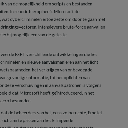
ik van de mogelijkheid om scripts en bestanden
iten. In reactie hierop heeft Microsoft de
, wat cybercriminelen ertoe zette om door te gaan met
ndringingsvectoren. Intensievere brute-force aanvallen
ierbij mogelijk een van de geteste
erveerde ESET verschillende ontwikkelingen die het
riminelen en nieuwe aanvalsmanieren aan het licht
 kwetsbaarheden, het verkrijgen van onbevoegde
an gevoelige informatie, tot het oplichten van
or deze verschuivingen in aanvalspatronen is volgens
eleid dat Microsoft heeft geïntroduceerd, in het
macro bestanden.
dat de beheerders van het, eens zo beruchte, Emotet-
zich aan te passen aan het krimpende
ogelijk op dat een andere groep het botnet heeft