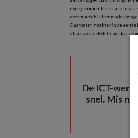
overgenomen. In de ransomware
eerder gelekte broncodes herge
Daarnaast maakten in de eerste 
observeerde ESET een alarmerend
De ICT-wereld
snel. Mis nie