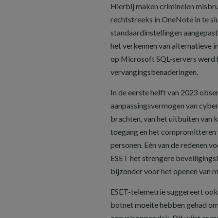
Hierbij maken criminelen misbru
rechtstreeks in OneNote in te slu
standaardinstellingen aangepast
het verkennen van alternatieve i
op Microsoft SQL-servers werd h
vervangingsbenaderingen.
In de eerste helft van 2023 obs
aanpassingsvermogen van cyberc
brachten, van het uitbuiten van
toegang en het compromitteren v
personen. Eén van de redenen vo
ESET het strengere beveiligingsb
bijzonder voor het openen van 
ESET-telemetrie suggereert ook 
botnet moeite hebben gehad om 
aanvalsoppervlak. Dit wijst er m