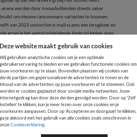
-arena werden door kwaadwillenden steeds vaker
bruikt om nieuwe ransomware-varianten te bouwen.
helft van 2023 sextortion e-mail scams een terugkeer en
e groei in het aantal misleidende Android lening-apps.
Deze website maakt gebruik van cookies
Wij gebruiken analytische cookies om je een optimale
gebruikerservaring te bieden en we gebruiken functionele cookies om
jouw voorkeuren op te slaan. Bovendien plaatsen wij cookies van
Het allerlaatste ICT
derde partijen om gepersonaliseerde advertenties te tonen en de
nieuws in jouw mailbox
inhoud van de advertenties op jouw voorkeuren af te stemmen. Ook
 is
worden er cookies geplaatst door sociale media-netwerken. Jouw
ts.
internetgedrag kan door deze derden gevolgd worden. Door op 'Zelf
instellen' te klikken, kun je meer lezen over onze cookies en je
voorkeuren aanpassen. Door op 'Accepteren en doorgaan' te klikken,
AANMELDEN
ga je akkoord met het gebruik van alle cookies zoals omschreven in
onze
Cookieverklaring
.