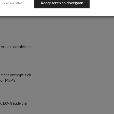
Accepteren en doorgaan
Zelf instellen
s vrezen datalekken
ement ontpopt zich
oor MSP’s
 CEO-fraude via