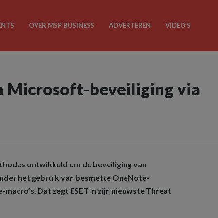
ENTS
OVER MSP BUSINESS
ADVERTEREN
VIDEO’S
 Microsoft-beveiliging via
thodes ontwikkeld om de beveiliging van
onder het gebruik van besmette OneNote-
e-macro’s. Dat zegt ESET in zijn nieuwste Threat