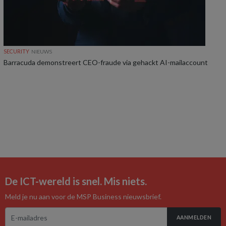
SECURITY
NIEUWS
Barracuda demonstreert CEO-fraude via gehackt AI-mailaccount
De ICT-wereld is snel. Mis niets.
Meld je nu aan voor de MSP Business nieuwsbrief.
AANMELDEN