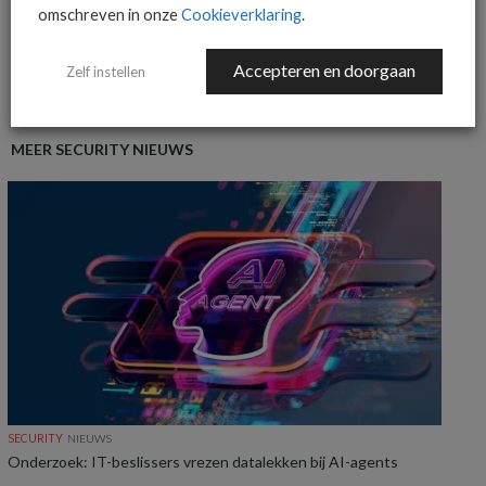
MEER OVER
BARRACUDA NETWORKS
PHISHING
omschreven in onze
Cookieverklaring
.
SECURITY
Accepteren en doorgaan
Zelf instellen
MEER SECURITY NIEUWS
SECURITY
NIEUWS
Onderzoek: IT-beslissers vrezen datalekken bij AI-agents