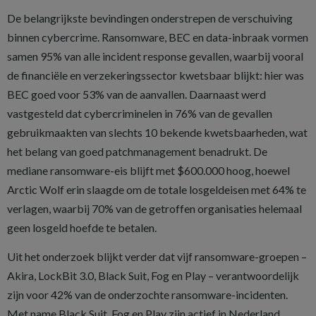
De belangrijkste bevindingen onderstrepen de verschuiving
binnen cybercrime. Ransomware, BEC en data-inbraak vormen
samen 95% van alle incident response gevallen, waarbij vooral
de financiële en verzekeringssector kwetsbaar blijkt: hier was
BEC goed voor 53% van de aanvallen. Daarnaast werd
vastgesteld dat cybercriminelen in 76% van de gevallen
gebruikmaakten van slechts 10 bekende kwetsbaarheden, wat
het belang van goed patchmanagement benadrukt. De
mediane ransomware-eis blijft met $600.000 hoog, hoewel
Arctic Wolf erin slaagde om de totale losgeldeisen met 64% te
verlagen, waarbij 70% van de getroffen organisaties helemaal
geen losgeld hoefde te betalen.
Uit het onderzoek blijkt verder dat vijf ransomware-groepen –
Akira, LockBit 3.0, Black Suit, Fog en Play – verantwoordelijk
zijn voor 42% van de onderzochte ransomware-incidenten.
Met name Black Suit, Fog en Play zijn actief in Nederland,