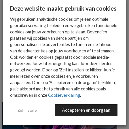
AANMELDEN
Deze website maakt gebruik van cookies
Wij gebruiken analytische cookies om je een optimale
gebruikerservaring te bieden en we gebruiken functionele
cookies om jouw voorkeuren op te slaan. Bovendien
plaatsen wij cookies van derde partijen om
gepersonaliseerde advertenties te tonen en de inhoud
van de advertenties op jouw voorkeuren af te stemmen.
MEER OVER
ARCTIC WOLF THREAT REPORT
Ook worden er cookies geplaatst door sociale media-
netwerken. Jouw internetgedrag kan door deze derden
KERRI SHAFER-PAGE
RAPPORT
gevolgd worden. Door op 'Zelf instellen' te klikken, kun je
meer lezen over onze cookies en je voorkeuren
aanpassen. Door op 'Accepteren en doorgaan' te klikken,
ga je akkoord met het gebruik van alle cookies zoals
MEER SECURITY NIEUWS
omschreven in onze
Cookieverklaring
.
Accepteren en doorgaan
Zelf instellen