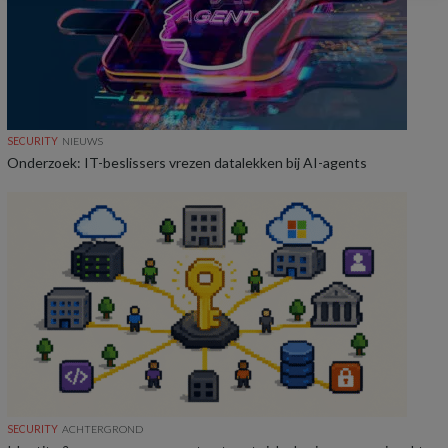
SECURITY
NIEUWS
Onderzoek: IT-beslissers vrezen datalekken bij AI-agents
SECURITY
ACHTERGROND