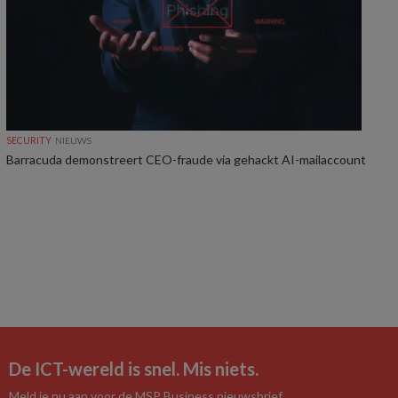
SECURITY
NIEUWS
Barracuda demonstreert CEO-fraude via gehackt AI-mailaccount
De ICT-wereld is snel. Mis niets.
Meld je nu aan voor de MSP Business nieuwsbrief.