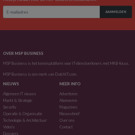
AANMELDEN
OVER MSP BUSINESS
MSP Business is het kennisplatform voor IT-dienstverleners met MKB-focus.
MSP Business is een merk van
DutchIT.com
.
NIEUWS
MEER INFO
Algemeen IT nieuws
Adverteren
Markt & Strategie
Abonneren
Security
Magazines
Operatie & Organisatie
Nieuwsbrief
Technologie & Architectuur
Over ons
Video’s
Contact
Dossiers