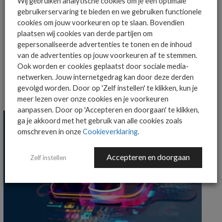
Wij gebruiken analytische cookies om je een optimale
gebruikerservaring te bieden en we gebruiken functionele
cookies om jouw voorkeuren op te slaan. Bovendien
MEER OVER
FORTINET
INTERNET OF THINGS
plaatsen wij cookies van derde partijen om
gepersonaliseerde advertenties te tonen en de inhoud
IOT-AANVALLEN
van de advertenties op jouw voorkeuren af te stemmen.
Ook worden er cookies geplaatst door sociale media-
netwerken. Jouw internetgedrag kan door deze derden
gevolgd worden. Door op 'Zelf instellen' te klikken, kun je
MEER SECURITY NIEUWS
meer lezen over onze cookies en je voorkeuren
aanpassen. Door op 'Accepteren en doorgaan' te klikken,
ga je akkoord met het gebruik van alle cookies zoals
omschreven in onze
Cookieverklaring
.
Accepteren en doorgaan
Zelf instellen